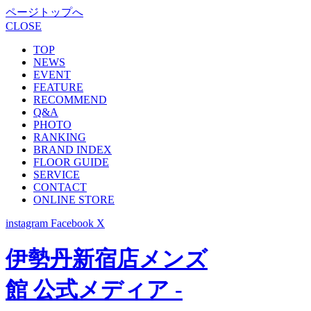
ページトップへ
CLOSE
TOP
NEWS
EVENT
FEATURE
RECOMMEND
Q&A
PHOTO
RANKING
BRAND INDEX
FLOOR GUIDE
SERVICE
CONTACT
ONLINE STORE
instagram
Facebook
X
伊勢丹新宿店メンズ
館 公式メディア -