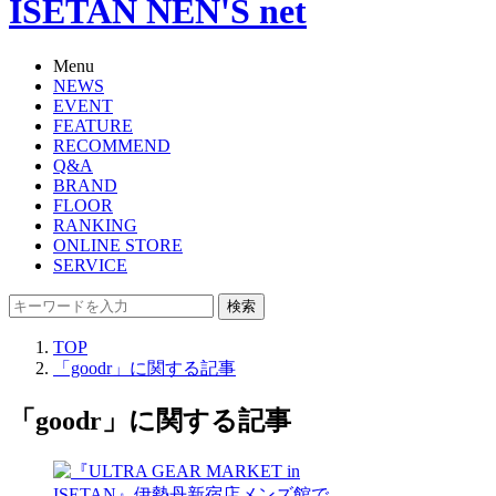
ISETAN NEN'S net
Menu
NEWS
EVENT
FEATURE
RECOMMEND
Q&A
BRAND
FLOOR
RANKING
ONLINE STORE
SERVICE
検索
TOP
「goodr」に関する記事
「goodr」に関する記事