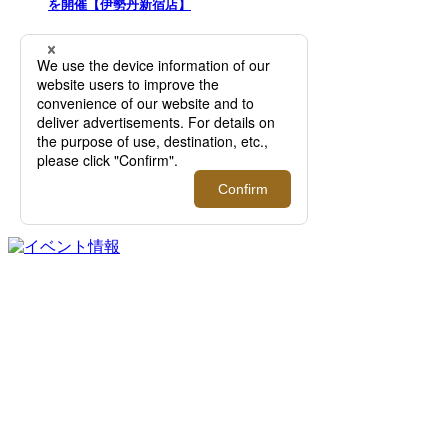
を開催【伊勢丹新宿店】
2026.08.12 - 09.01
＜Re made in tokyo japan＞｜1枚でサマにな
る、夏を品よく快適に過ごすTシャツやカッ
トソーをご紹介！【伊勢丹新宿店】
FEATURE
過去の記事まで読み返したくなる連載記事
を公開中！