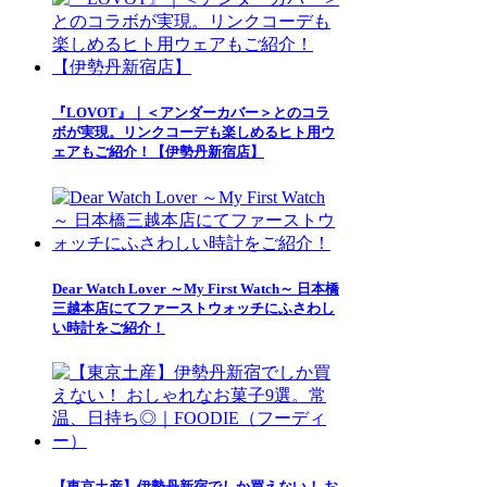
『LOVOT』｜＜アンダーカバー＞とのコラ
ボが実現。リンクコーデも楽しめるヒト用ウ
ェアもご紹介！【伊勢丹新宿店】
Dear Watch Lover ～My First Watch～ 日本橋
三越本店にてファーストウォッチにふさわし
い時計をご紹介！
【東京土産】伊勢丹新宿でしか買えない！ お