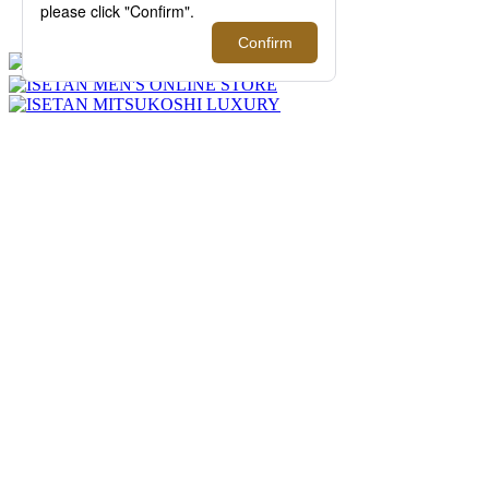
トソーをご紹介！【伊勢丹新宿店】
FEATURE
過去の記事まで読み返したくなる連載記事
を公開中！
2026.08.06 update
三越伊勢丹オンラインストアのメンズおす
すめ記事
三越伊勢丹の公式通販サイトでは、百貨店
ならではの人気アイテムや限定品を取り扱
っています。HOW TO記事やアイテム特
集などメンズのおすすめコンテンツをご紹