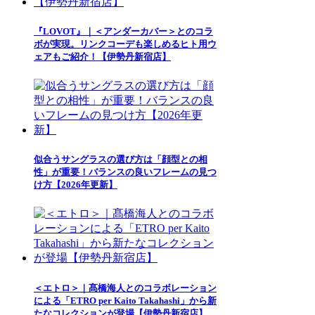
『LOVOT』｜＜アンダーカバー＞とのコラ
ボが実現。リンクコーデも楽しめるヒト用ウ
ェアもご紹介！【伊勢丹新宿店】
似合うサングラスの選び方は「顔型との相
性」が重要！バランスの良いフレームの見つ
け方【2026年更新】
＜エトロ＞｜髙橋海人とのコラボレーション
による「ETRO per Kaito Takahashi」から新
たなコレクションが登場【伊勢丹新宿店】