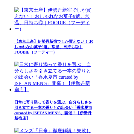
【東京土産】伊勢丹新宿でしか買えない！ お
しゃれなお菓子9選。常温、日持ち◎｜
FOODIE（フーディー）
日常に寄り添って香りを選ぶ、自分らしさを
引き立てる一本の香りとの出会い「香水夏市
curated by ISETAN MEN'S」開催！【伊勢丹
新宿店】