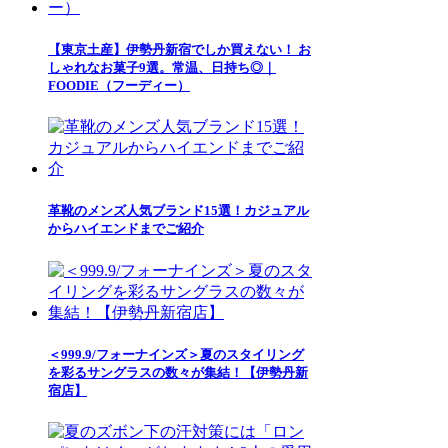
【東京土産】伊勢丹新宿でしか買えない！ お
しゃれなお菓子9選。常温、日持ち◎｜
FOODIE（フーディー）
革靴のメンズ人気ブランド15選！カジュアル
からハイエンドまでご紹介
＜999.9/フォーナインズ＞夏のスタイリング
を彩るサングラスの数々が集結！【伊勢丹新
宿店】