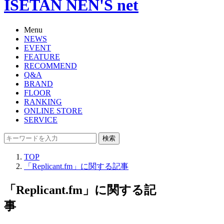
ISETAN NEN'S net
Menu
NEWS
EVENT
FEATURE
RECOMMEND
Q&A
BRAND
FLOOR
RANKING
ONLINE STORE
SERVICE
検索
TOP
「Replicant.fm」に関する記事
「Replicant.fm」に関する記
事