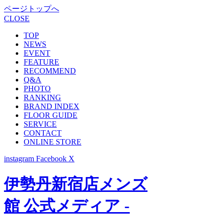
ページトップへ
CLOSE
TOP
NEWS
EVENT
FEATURE
RECOMMEND
Q&A
PHOTO
RANKING
BRAND INDEX
FLOOR GUIDE
SERVICE
CONTACT
ONLINE STORE
instagram
Facebook
X
伊勢丹新宿店メンズ
館 公式メディア -