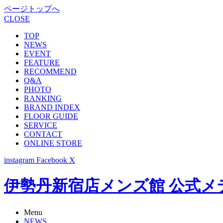
ページトップへ
CLOSE
TOP
NEWS
EVENT
FEATURE
RECOMMEND
Q&A
PHOTO
RANKING
BRAND INDEX
FLOOR GUIDE
SERVICE
CONTACT
ONLINE STORE
instagram
Facebook
X
伊勢丹新宿店メンズ館 公式メディア -
Menu
NEWS