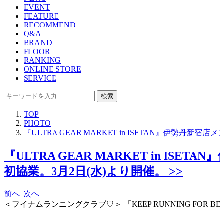
EVENT
FEATURE
RECOMMEND
Q&A
BRAND
FLOOR
RANKING
ONLINE STORE
SERVICE
検索
TOP
PHOTO
『ULTRA GEAR MARKET in ISETAN』伊
『ULTRA GEAR MARKET in
初協業。3月2日(水)より開催。 >>
前へ
次へ
＜フイナムランニングクラブ♡＞ 「KEEP RUNNING FOR BEE