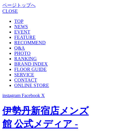
ページトップへ
CLOSE
TOP
NEWS
EVENT
FEATURE
RECOMMEND
Q&A
PHOTO
RANKING
BRAND INDEX
FLOOR GUIDE
SERVICE
CONTACT
ONLINE STORE
instagram
Facebook
X
伊勢丹新宿店メンズ
館 公式メディア -