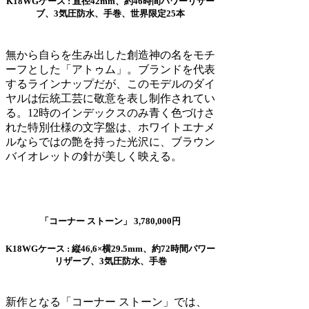
K18WGケース : 直径42mm、約46時間パワーリザー
ブ、3気圧防水、手巻、世界限定25本
無から自らを生み出した創造神の名をモチ
ーフとした「アトゥム」。ブランドを代表
するラインナップだが、このモデルのダイ
ヤルは伝統工芸に敬意を表し制作されてい
る。12時のインデックスのみ青く色づけさ
れた特別仕様の文字盤は、ホワイトエナメ
ルならではの艶を持った光沢に、ブラウン
バイオレットの針が美しく映える。
「コーナー ストーン」 3,780,000円
K18WGケース : 縦46,6×横29.5mm、約72時間パワー
リザーブ、3気圧防水、手巻
新作となる「コーナー ストーン」では、