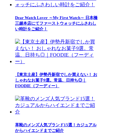
Dear Watch Lover ～My First Watch～ 日本橋
三越本店にてファーストウォッチにふさわし
い時計をご紹介！
【東京土産】伊勢丹新宿でしか買えない！ お
しゃれなお菓子9選。常温、日持ち◎｜
FOODIE（フーディー）
革靴のメンズ人気ブランド15選！カジュアル
からハイエンドまでご紹介