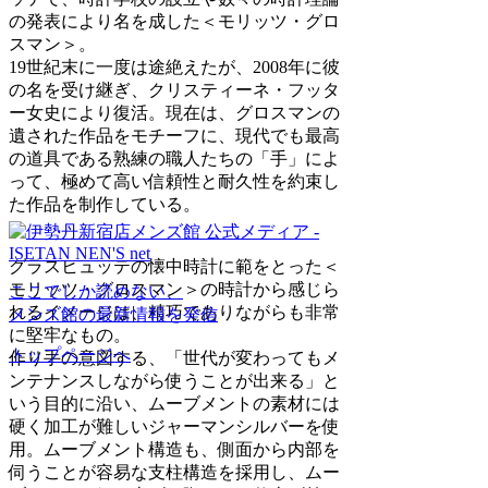
の発表により名を成した＜モリッツ・グロ
スマン＞。
19世紀末に一度は途絶えたが、2008年に彼
の名を受け継ぎ、クリスティーネ・フッタ
ー女史により復活。現在は、グロスマンの
遺された作品をモチーフに、現代でも最高
の道具である熟練の職人たちの「手」によ
って、極めて高い信頼性と耐久性を約束し
た作品を制作している。
グラスヒュッテの懐中時計に範をとった＜
モリッツ・グロスマン＞の時計から感じら
ここでしか読めない、
れるイメージは、精巧でありながらも非常
メンズ館の最新情報を発信
に堅牢なもの。
トップページへ
作り手の意図する、「世代が変わってもメ
ンテナンスしながら使うことが出来る」と
いう目的に沿い、ムーブメントの素材には
硬く加工が難しいジャーマンシルバーを使
用。ムーブメント構造も、側面から内部を
伺うことが容易な支柱構造を採用し、ムー