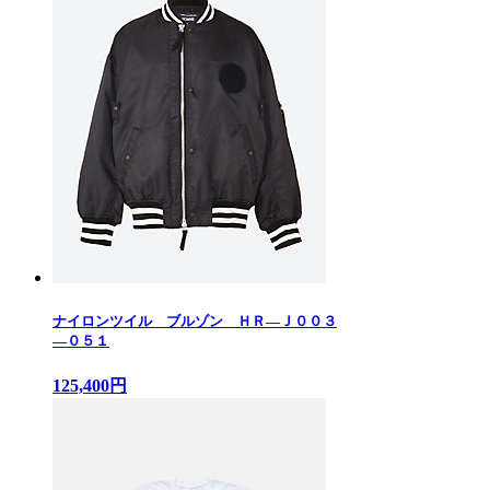
ナイロンツイル ブルゾン ＨＲ—Ｊ００３
—０５１
125,400円