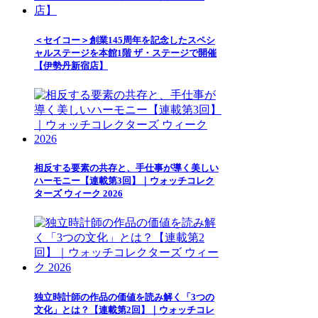
＜セイコー＞創業145周年を記念したスペシ
ャルステージを本館1階 ザ・ステージで開催
【伊勢丹新宿店】
相反する要素の共存と、手仕事が導く美しい
ハーモニー【連載第3回】｜ウォッチコレク
ターズ ウィーク 2026
独立時計師の作品の価値を読み解く「3つの
文化」とは？【連載第2回】｜ウォッチコレ