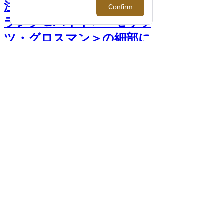
注目すべきドイツ時計！＜
ラング＆ハイネ＞＜モリッ
ツ・グロスマン＞の細部に
こだわり抜いたものづくり
とは >>
前へ
次へ