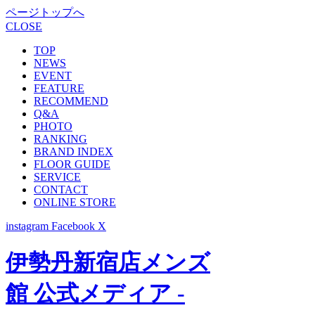
ページトップへ
CLOSE
TOP
NEWS
EVENT
FEATURE
RECOMMEND
Q&A
PHOTO
RANKING
BRAND INDEX
FLOOR GUIDE
SERVICE
CONTACT
ONLINE STORE
instagram
Facebook
X
伊勢丹新宿店メンズ
館 公式メディア -