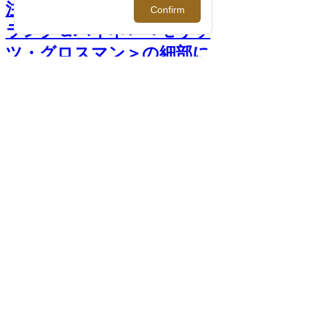
注目すべきドイツ時計！＜
ラング＆ハイネ＞＜モリッ
ツ・グロスマン＞の細部に
こだわり抜いたものづくり
とは >>
前へ
次へ