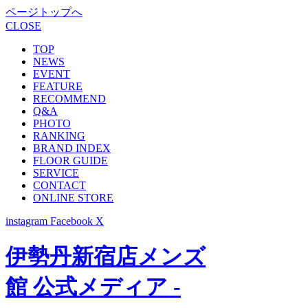
ページトップへ
CLOSE
TOP
NEWS
EVENT
FEATURE
RECOMMEND
Q&A
PHOTO
RANKING
BRAND INDEX
FLOOR GUIDE
SERVICE
CONTACT
ONLINE STORE
instagram
Facebook
X
伊勢丹新宿店メンズ
館 公式メディア -