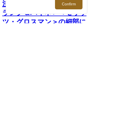
注目すべきドイツ時計！＜
ラング＆ハイネ＞＜モリッ
ツ・グロスマン＞の細部に
こだわり抜いたものづくり
とは >>
前へ
次へ