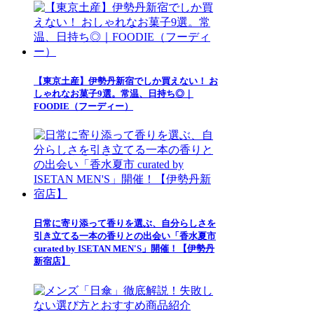
【東京土産】伊勢丹新宿でしか買えない！ お
しゃれなお菓子9選。常温、日持ち◎｜
FOODIE（フーディー）
日常に寄り添って香りを選ぶ、自分らしさを
引き立てる一本の香りとの出会い「香水夏市
curated by ISETAN MEN'S」開催！【伊勢丹
新宿店】