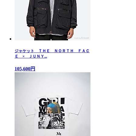
ジャケット ＴＨＥ ＮＯＲＴＨ ＦＡＣ
Ｅ × ＪＵＮＹ...
105,600円