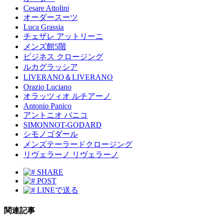
Cesare Attolini
オーダースーツ
Luca Grassia
チェザレ アットリーニ
メンズ館5階
ビジネス クロージング
ルカグラッシア
LIVERANO＆LIVERANO
Orazio Luciano
オラッツィオ ルチアーノ
Antonio Panico
アントニオ パニコ
SIMONNOT-GODARD
シモノゴダール
メンズテーラードクロージング
リヴェラーノ リヴェラーノ
SHARE
POST
LINEで送る
関連記事