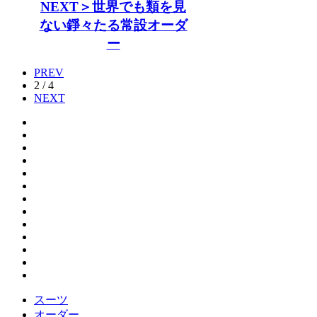
NEXT＞世界でも類を見
ない錚々たる常設オーダ
ー
PREV
2 / 4
NEXT
スーツ
オーダー