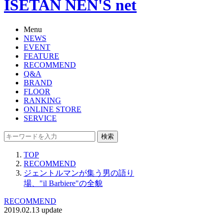
ISETAN NEN'S net
Menu
NEWS
EVENT
FEATURE
RECOMMEND
Q&A
BRAND
FLOOR
RANKING
ONLINE STORE
SERVICE
検索
TOP
RECOMMEND
ジェントルマンが集う男の語り
場、"il Barbiere"の全貌
RECOMMEND
2019.02.13 update