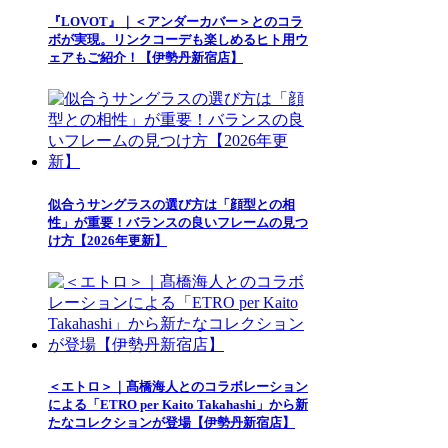
『LOVOT』｜＜アンダーカバー＞とのコラ
ボが実現。リンクコーデも楽しめるヒト用ウ
ェアもご紹介！【伊勢丹新宿店】
似合うサングラスの選び方は「顔型との相
性」が重要！バランスの良いフレームの見つ
け方【2026年更新】
＜エトロ＞｜髙橋海人とのコラボレーション
による「ETRO per Kaito Takahashi」から新
たなコレクションが登場【伊勢丹新宿店】