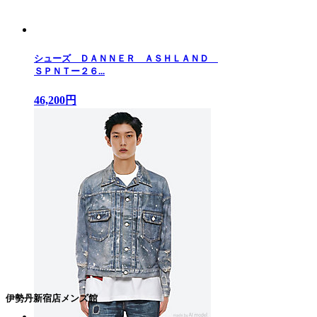
シューズ ＤＡＮＮＥＲ ＡＳＨＬＡＮＤ
ＳＰＮＴー２６...
46,200円
伊勢丹新宿店メンズ館