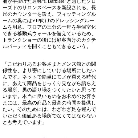
浦が手掛けた通称"il Barbiere"と題したクロ
ーズドのサロンスペースを新設される。長
尺のカウンターを設え、フィッティングル
ームの奥にはVIP向けのドレッシングルー
ムを用意。フロアの三分の一程を半個室化
できる移動式ウォールを備えているため、
トランクショーの後には顧客向けのカクテ
ルパーティを開くこともできるという。
「こだわりあるお客さまとメンズ館との関
係性を、より密にしていける場所にしたい
んです。ネットで簡単にモノが買える時代
に、あえて商品をじっくり見ながら語らえ
る場所、男の語り場をつくりたいと思って
います。本当に良いものをお求めのお客さ
まには、最高の商品と最高の時間を提供し
たい。そのためには、わざわざ足を運んで
いただく価値ある場所でなくてはならない
とも考えています」