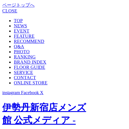
ページトップへ
CLOSE
TOP
NEWS
EVENT
FEATURE
RECOMMEND
Q&A
PHOTO
RANKING
BRAND INDEX
FLOOR GUIDE
SERVICE
CONTACT
ONLINE STORE
instagram
Facebook
X
伊勢丹新宿店メンズ
館 公式メディア -