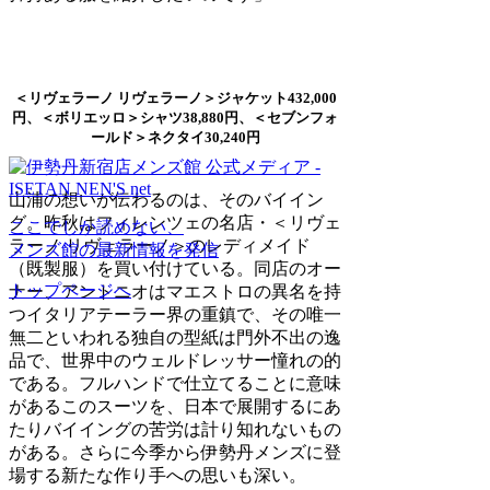
＜リヴェラーノ リヴェラーノ＞ジャケット432,000
円、＜ボリエッロ＞シャツ38,880円、＜セブンフォ
ールド＞ネクタイ30,240円
山浦の想いが伝わるのは、そのバイイン
グ。昨秋はフィレンツェの名店・＜リヴェ
ここでしか読めない、
ラーノ リヴェラーノ＞のレディメイド
メンズ館の最新情報を発信
（既製服）を買い付けている。同店のオー
トップページへ
ナー、アントニオはマエストロの異名を持
つイタリアテーラー界の重鎮で、その唯一
無二といわれる独自の型紙は門外不出の逸
品で、世界中のウェルドレッサー憧れの的
である。フルハンドで仕立てることに意味
があるこのスーツを、日本で展開するにあ
たりバイイングの苦労は計り知れないもの
がある。さらに今季から伊勢丹メンズに登
場する新たな作り手への思いも深い。