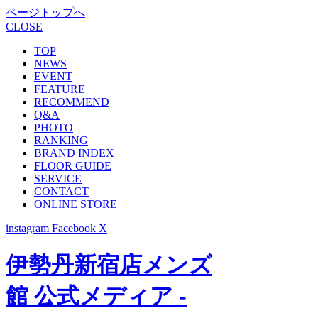
ページトップへ
CLOSE
TOP
NEWS
EVENT
FEATURE
RECOMMEND
Q&A
PHOTO
RANKING
BRAND INDEX
FLOOR GUIDE
SERVICE
CONTACT
ONLINE STORE
instagram
Facebook
X
伊勢丹新宿店メンズ
館 公式メディア -