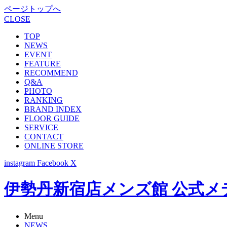
ページトップへ
CLOSE
TOP
NEWS
EVENT
FEATURE
RECOMMEND
Q&A
PHOTO
RANKING
BRAND INDEX
FLOOR GUIDE
SERVICE
CONTACT
ONLINE STORE
instagram
Facebook
X
伊勢丹新宿店メンズ館 公式メディア -
Menu
NEWS