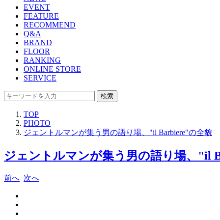
EVENT
FEATURE
RECOMMEND
Q&A
BRAND
FLOOR
RANKING
ONLINE STORE
SERVICE
検索
TOP
PHOTO
ジェントルマンが集う男の語り場、"il Barbiere"の全貌
ジェントルマンが集う男の語り場、"il Barb
前へ
次へ