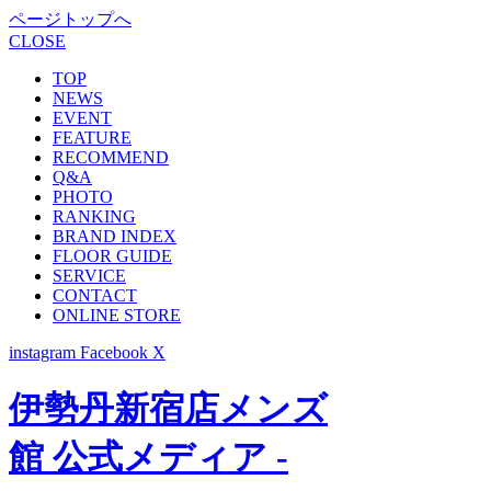
ページトップへ
CLOSE
TOP
NEWS
EVENT
FEATURE
RECOMMEND
Q&A
PHOTO
RANKING
BRAND INDEX
FLOOR GUIDE
SERVICE
CONTACT
ONLINE STORE
instagram
Facebook
X
伊勢丹新宿店メンズ
館 公式メディア -