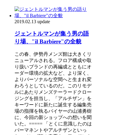
2019.02.13 update
ジェントルマンが集う男の語
り場、"il Barbiere"の全貌
この春、伊勢丹メンズ館は大きくリ
ニューアルされる。フロア構成や取
り扱いブランドの再編成とともにオ
ーダー環境の拡大など、より深く、
よりパーソナルな空間へと生まれ変
わろうとしているのだ。このリモデ
ルにあたりメンズテーラードクロー
ジングを担当し、「アルチザン」を
キーワードに新たに誕生する編集売
場の指揮を執るバイヤーの山浦勇樹
に、今回の新ショップへの想いを聞
いた。===== 「とくに意識したのは
パーマネントやアルチザンといっ