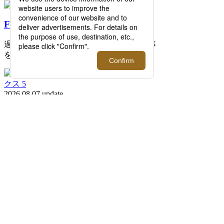
FEATURE
過去の記事まで読み返したくなる連載記事
を公開中！
2026.08.07 update
ISETAN MEN'S net ウィークリートピック
ス 5
イセタンメンズネットの今週のトピックス
をまとめた「ISETAN MEN'S net ウィーク
リートピックス 5」。伊勢丹新宿店メンズ
館を中心に新宿店を取り巻く旬な情報をイ
セタンメンズネット編集者がピックアップ
してお届けします。
RECOMMEND