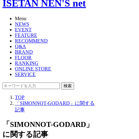
ISETAN NEN'S net
Menu
NEWS
EVENT
FEATURE
RECOMMEND
Q&A
BRAND
FLOOR
RANKING
ONLINE STORE
SERVICE
検索
TOP
「SIMONNOT-GODARD」に関する
記事
「SIMONNOT-GODARD」
に関する記事