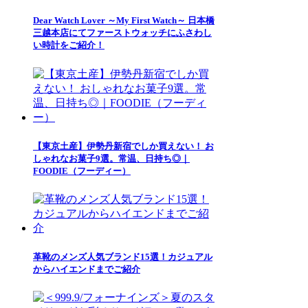
Dear Watch Lover ～My First Watch～ 日本橋
三越本店にてファーストウォッチにふさわし
い時計をご紹介！
【東京土産】伊勢丹新宿でしか買えない！ お
しゃれなお菓子9選。常温、日持ち◎｜
FOODIE（フーディー）
革靴のメンズ人気ブランド15選！カジュアル
からハイエンドまでご紹介