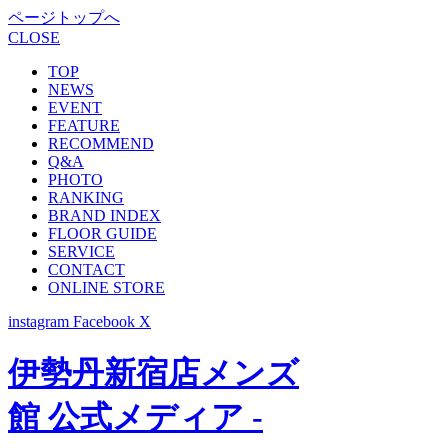
ページトップへ
CLOSE
TOP
NEWS
EVENT
FEATURE
RECOMMEND
Q&A
PHOTO
RANKING
BRAND INDEX
FLOOR GUIDE
SERVICE
CONTACT
ONLINE STORE
instagram
Facebook
X
伊勢丹新宿店メンズ
館 公式メディア -