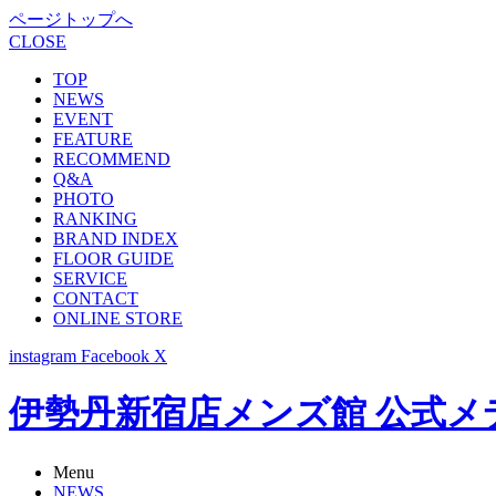
ページトップへ
CLOSE
TOP
NEWS
EVENT
FEATURE
RECOMMEND
Q&A
PHOTO
RANKING
BRAND INDEX
FLOOR GUIDE
SERVICE
CONTACT
ONLINE STORE
instagram
Facebook
X
伊勢丹新宿店メンズ館 公式メディア -
Menu
NEWS