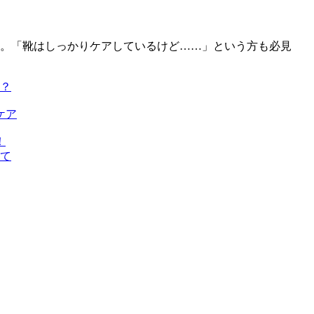
説。「靴はしっかりケアしているけど……」という方も必見
？
ケア
！
て