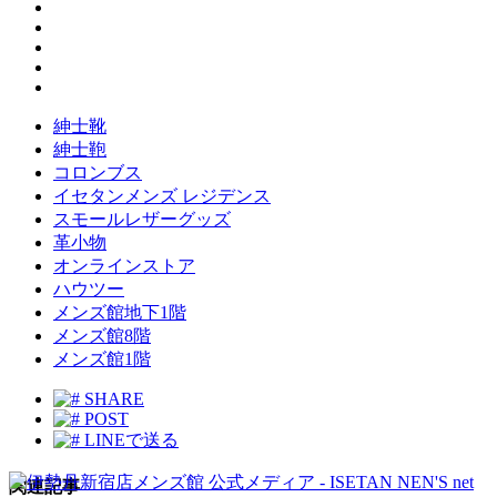
紳士靴
紳士鞄
コロンブス
イセタンメンズ レジデンス
スモールレザーグッズ
革小物
オンラインストア
ハウツー
メンズ館地下1階
メンズ館8階
メンズ館1階
SHARE
POST
LINEで送る
関連記事