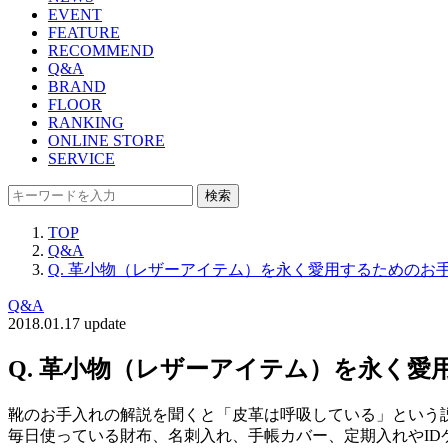
EVENT
FEATURE
RECOMMEND
Q&A
BRAND
FLOOR
RANKING
ONLINE STORE
SERVICE
検索
TOP
Q&A
Q. 革小物（レザーアイテム）を永く愛用するためのお
Q&A
2018.01.17 update
Q. 革小物（レザーアイテム）を永く愛
靴のお手入れの解説を聞くと「皮革は呼吸している」という
毎日使っている財布、名刺入れ、手帳カバー、定期入れやI