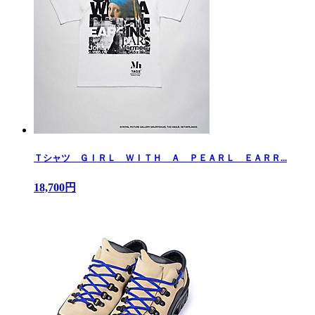
Ｔシャツ ＧＩＲＬ ＷＩＴＨ Ａ ＰＥＡＲＬ ＥＡＲＲ...
18,700円