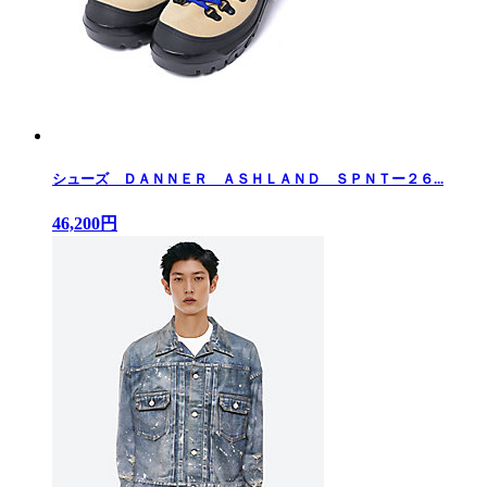
シューズ ＤＡＮＮＥＲ ＡＳＨＬＡＮＤ ＳＰＮＴー２６...
46,200円