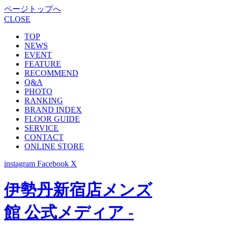
ページトップへ
CLOSE
TOP
NEWS
EVENT
FEATURE
RECOMMEND
Q&A
PHOTO
RANKING
BRAND INDEX
FLOOR GUIDE
SERVICE
CONTACT
ONLINE STORE
instagram
Facebook
X
伊勢丹新宿店メンズ
館 公式メディア -