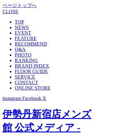
ページトップへ
CLOSE
TOP
NEWS
EVENT
FEATURE
RECOMMEND
Q&A
PHOTO
RANKING
BRAND INDEX
FLOOR GUIDE
SERVICE
CONTACT
ONLINE STORE
instagram
Facebook
X
伊勢丹新宿店メンズ
館 公式メディア -