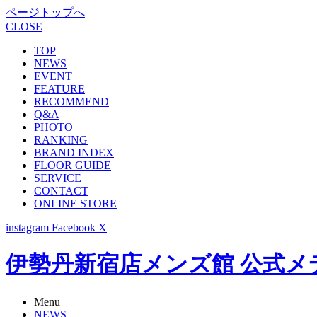
ページトップへ
CLOSE
TOP
NEWS
EVENT
FEATURE
RECOMMEND
Q&A
PHOTO
RANKING
BRAND INDEX
FLOOR GUIDE
SERVICE
CONTACT
ONLINE STORE
instagram
Facebook
X
伊勢丹新宿店メンズ館 公式メディア -
Menu
NEWS