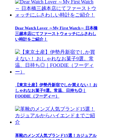
Dear Watch Lover ～My First Watch～ 日本橋
三越本店にてファーストウォッチにふさわし
い時計をご紹介！
【東京土産】伊勢丹新宿でしか買えない！ お
しゃれなお菓子9選。常温、日持ち◎｜
FOODIE（フーディー）
革靴のメンズ人気ブランド15選！カジュアル