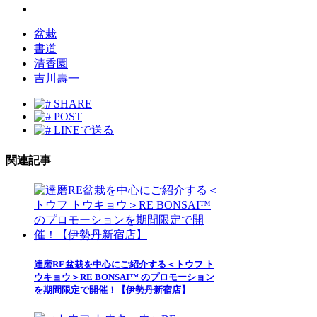
盆栽
書道
清香園
吉川壽一
SHARE
POST
LINEで送る
関連記事
達磨RE盆栽を中心にご紹介する＜トウフ ト
ウキョウ＞RE BONSAI™ のプロモーション
を期間限定で開催！【伊勢丹新宿店】