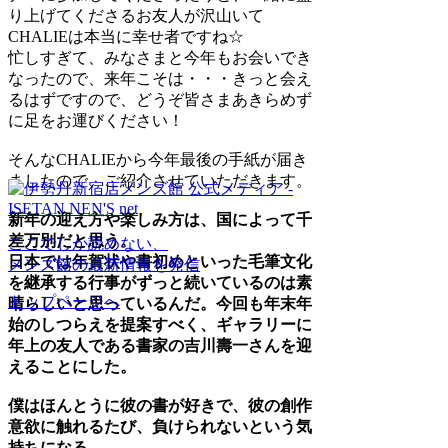
り上げてくださるお友人が沢山いて
CHALIEは本当に幸せ者ですね☆
忙しすぎて、みなさまと今年もお会いでき
なったので、来年こそは・・・きっと会え
るはずですので、どうぞ皆さまあきらめず
に足をお運びください！
そんなCHALIEから今年最後の手紙が届き
ましたので、ご紹介させていただきます。
新年の迎え方や楽しみ方は、国によって千
差万別だと思う。
ここでしか読めない、
日本では年賀状や書初めといった毛筆文化
メンズ館の最新情報を発信
を継承する行事がずっと続いているのは素
トップページへ
晴らしいと思っているんだ。今回も年末年
始のしつらえを提案すべく、ギャラリーに
年上の友人である書家の吉川壽一さんを迎
えることにした。
僕はほんとうに彼の書が好きで、彼の創作
意欲に触れるたび、負けられないという気
持ちになる。