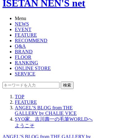
ISETAN NEN'S net
Menu
NEWS
EVENT
FEATURE
RECOMMEND
Q&A
BRAND
FLOOR
RANKING
ONLINE STORE
SERVICE
検索
TOP
FEATURE
ANGEL’S BLOG from THE
GALLERY by CHALIE VICE
SYO家、吉川壽一の毛筆WORLDへ
ようこそ
ANGEL’S BLOG from THE GALLERY by