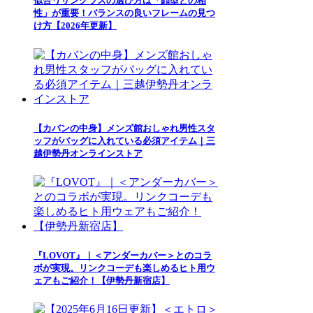
似合うサングラスの選び方は「顔型との相
性」が重要！バランスの良いフレームの見つ
け方【2026年更新】
【カバンの中身】メンズ館おしゃれ男性スタ
ッフがバッグに入れている必須アイテム｜三
越伊勢丹オンラインストア
『LOVOT』｜＜アンダーカバー＞とのコラ
ボが実現。リンクコーデも楽しめるヒト用ウ
ェアもご紹介！【伊勢丹新宿店】