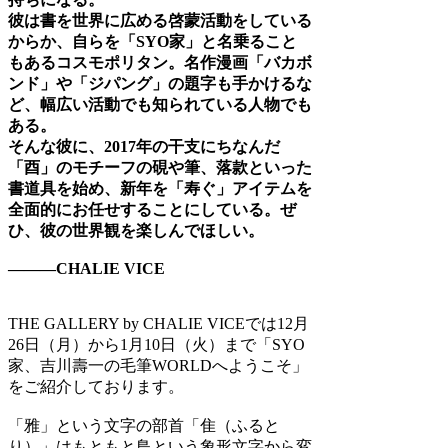
彼は書を世界に広める啓蒙活動をしている
からか、自らを「SYO家」と名乗ること
もあるコスモポリタン。名作漫画「バカボ
ンド」や「ジパング」の題字も手かけるな
ど、幅広い活動でも知られている人物でも
ある。
そんな彼に、2017年の干支にちなんだ
「酉」のモチーフの硯や筆、落款といった
書道具を始め、新年を「寿ぐ」アイテムを
全面的にお任せすることにしている。ぜ
ひ、彼の世界観を楽しんでほしい。
―――CHALIE VICE
THE GALLERY by CHALIE VICEでは12月
26日（月）から1月10日（火）まで「SYO
家、吉川壽一の毛筆WORLDへようこそ」
をご紹介しております。
「雅」という文字の部首「隹（ふると
り）」はもともと鳥という象形文字から変