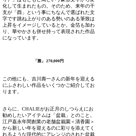
化して生まれたもの。そのため、来年の干
支が「酉」という事にちなんで選ばれた文
字です跳ね上がりのある勢いのある筆致は
上昇をイメージしているとか。金箔も加わ
り、華やかさも併せ持って表現された作品
になっています。
「雅」 270,000円
この他にも、吉川壽一さんの新年を迎える
にふさわしい作品をいくつかご紹介してお
ります。
さらに、CHALIEがお正月のしつらえにお
勧めしたいアイテムは「盆栽」とのこと。
江戸嘉永年間創業の老舗盆栽園＜清香園＞
から新しい年を迎えるのに彩りを添えてく
れるような現代的にアレンジのされた盆栽