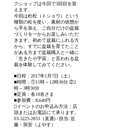
クショップは今回で3回目を迎
えます。
今回は杜松（トショウ）という
種類の松を使い、素材の状態か
ら手を加え、ご自分だけの盆栽
づくりを一からお楽しみいただ
きます。初めて盆栽にふれる方
から、すでに盆栽を育てたこと
がある方まで盆栽職人と一緒に
「生きた小宇宙」と言われる盆
栽を体験してみてください。
■日程：2017年1月7日（土）
■時間：①11時～12時30分 ②2
時～3時30分
■定員：各10名さま
■参加費：8,640円
□イベントのお申込み方法：店
頭またはお電話にて承ります。
03-3225-2853（直通) / 担当: 近
藤・與安（よやす）