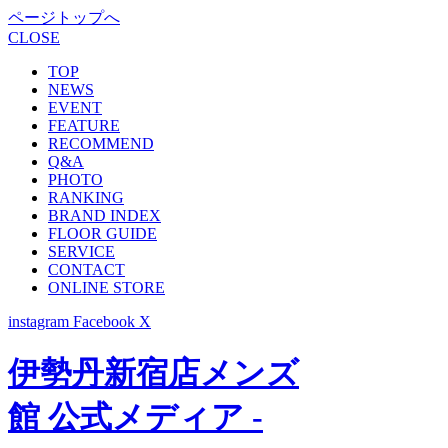
ページトップへ
CLOSE
TOP
NEWS
EVENT
FEATURE
RECOMMEND
Q&A
PHOTO
RANKING
BRAND INDEX
FLOOR GUIDE
SERVICE
CONTACT
ONLINE STORE
instagram
Facebook
X
伊勢丹新宿店メンズ
館 公式メディア -