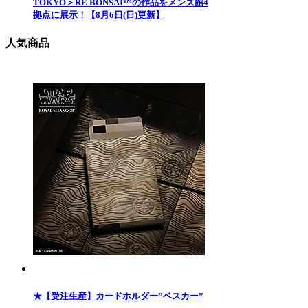
TOKYO＞RE BONSAI™️の作品をメンズ館4
拠点に展示！【8月6日(日)更新】
人気商品
★【受注生産】カードホルダー”ベスカー”