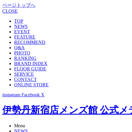
ページトップへ
CLOSE
TOP
NEWS
EVENT
FEATURE
RECOMMEND
Q&A
PHOTO
RANKING
BRAND INDEX
FLOOR GUIDE
SERVICE
CONTACT
ONLINE STORE
instagram
Facebook
X
伊勢丹新宿店メンズ館 公式メディア -
Menu
NEWS