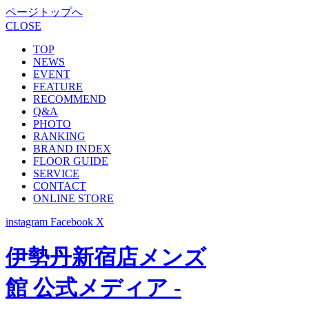
ページトップへ
CLOSE
TOP
NEWS
EVENT
FEATURE
RECOMMEND
Q&A
PHOTO
RANKING
BRAND INDEX
FLOOR GUIDE
SERVICE
CONTACT
ONLINE STORE
instagram
Facebook
X
伊勢丹新宿店メンズ
館 公式メディア -