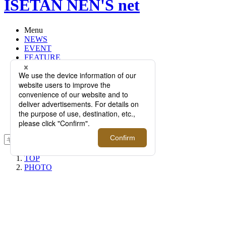
ISETAN NEN'S net
Menu
NEWS
EVENT
FEATURE
RECOMMEND
Q&A
BRAND
FLOOR
RANKING
ONLINE STORE
SERVICE
検索
TOP
PHOTO
SYO家、吉川壽一の毛筆WORLDへ
ようこそ
SYO家、吉川壽一の毛筆