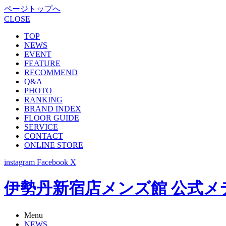
ページトップへ
CLOSE
TOP
NEWS
EVENT
FEATURE
RECOMMEND
Q&A
PHOTO
RANKING
BRAND INDEX
FLOOR GUIDE
SERVICE
CONTACT
ONLINE STORE
instagram
Facebook
X
伊勢丹新宿店メンズ館 公式メディア -
Menu
NEWS