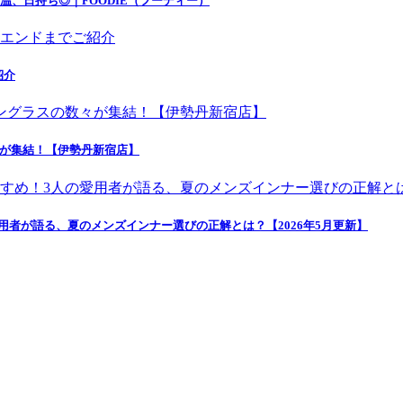
温、日持ち◎｜FOODIE（フーディー）
紹介
々が集結！【伊勢丹新宿店】
者が語る、夏のメンズインナー選びの正解とは？【2026年5月更新】