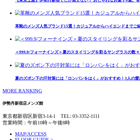
【東京土産】伊勢丹新宿でしか買えない！ おしゃれなお菓子9選。常
革靴のメンズ人気ブランド15選！カジュアルからハイエンドまでご
＜999.9/フォーナインズ＞夏のスタイリングを彩るサングラスの数
夏のズボン下の汗対策には「ロンパンをはく」がおすすめ！3人の愛用
MORE RANKING
伊勢丹新宿店メンズ館
東京都新宿区新宿3-14-1
TEL: 03-3352-1111
営業時間：午前10時～午後8時
MAP/ACCESS
FLOOR GUIDE >