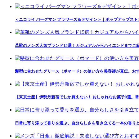
＜ニコライ バーグマン フラワーズ＆デザイン＞｜ポップアップス
革靴のメンズ人気ブランド15選！カジュアルからハイエンドまでご
髪型に合わせたグリース（ポマード）の使い方を美容師が直伝。おす
【東京土産】伊勢丹新宿でしか買えない！ おしゃれなお菓子9選。常
日常に寄り添って香りを選ぶ、自分らしさを引き立てる一本の香りとの出会い「