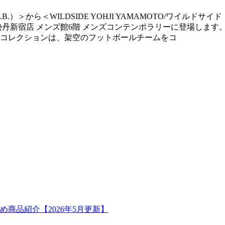
下F.C.R.B.）＞から＜WILDSIDE YOHJI YAMAMOTO
伊勢丹新宿店 メンズ館6階 メンズコンテンポラリーに登場します。 ►
本コレクションは、架空のフットボールチームをコ