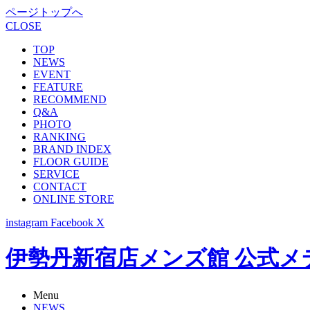
ページトップへ
CLOSE
TOP
NEWS
EVENT
FEATURE
RECOMMEND
Q&A
PHOTO
RANKING
BRAND INDEX
FLOOR GUIDE
SERVICE
CONTACT
ONLINE STORE
instagram
Facebook
X
伊勢丹新宿店メンズ館 公式メディア -
Menu
NEWS