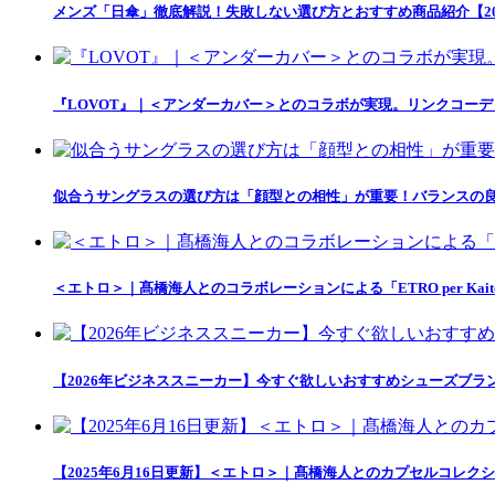
メンズ「日傘」徹底解説！失敗しない選び方とおすすめ商品紹介【20
『LOVOT』｜＜アンダーカバー＞とのコラボが実現。リンクコー
似合うサングラスの選び方は「顔型との相性」が重要！バランスの良
＜エトロ＞｜髙橋海人とのコラボレーションによる「ETRO per Kait
【2026年ビジネススニーカー】今すぐ欲しいおすすめシューズブラ
【2025年6月16日更新】＜エトロ＞｜髙橋海人とのカプセルコレクション「