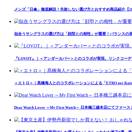
メンズ「日傘」徹底解説！失敗しない選び方とおすすめ商品紹介【20
似合うサングラスの選び方は「顔型との相性」が重要！バランスの良
『LOVOT』｜＜アンダーカバー＞とのコラボが実現。リンクコー
＜エトロ＞｜髙橋海人とのコラボレーションによる「ETRO per Kait
Dear Watch Lover ～My First Watch～ 日本橋三越本店