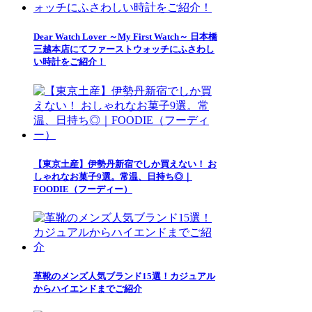
Dear Watch Lover ～My First Watch～ 日本橋
三越本店にてファーストウォッチにふさわし
い時計をご紹介！
【東京土産】伊勢丹新宿でしか買えない！ お
しゃれなお菓子9選。常温、日持ち◎｜
FOODIE（フーディー）
革靴のメンズ人気ブランド15選！カジュアル
からハイエンドまでご紹介