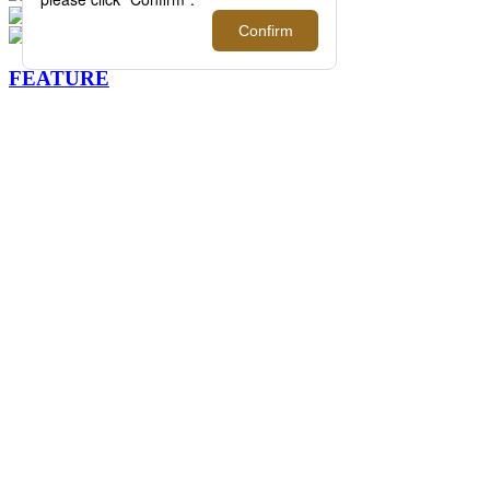
FEATURE
過去の記事まで読み返したくなる連載記事
を公開中！
2026.08.07 update
ISETAN MEN'S net ウィークリートピック
ス 5
イセタンメンズネットの今週のトピックス
をまとめた「ISETAN MEN'S net ウィーク
リートピックス 5」。伊勢丹新宿店メンズ
館を中心に新宿店を取り巻く旬な情報をイ
セタンメンズネット編集者がピックアップ
してお届けします。