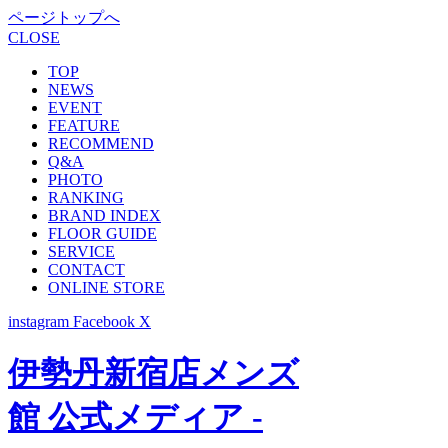
ページトップへ
CLOSE
TOP
NEWS
EVENT
FEATURE
RECOMMEND
Q&A
PHOTO
RANKING
BRAND INDEX
FLOOR GUIDE
SERVICE
CONTACT
ONLINE STORE
instagram
Facebook
X
伊勢丹新宿店メンズ
館 公式メディア -