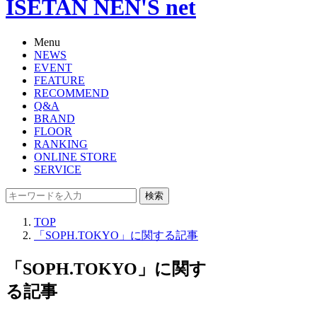
ISETAN NEN'S net
Menu
NEWS
EVENT
FEATURE
RECOMMEND
Q&A
BRAND
FLOOR
RANKING
ONLINE STORE
SERVICE
検索
TOP
「SOPH.TOKYO」に関する記事
「SOPH.TOKYO」に関す
る記事