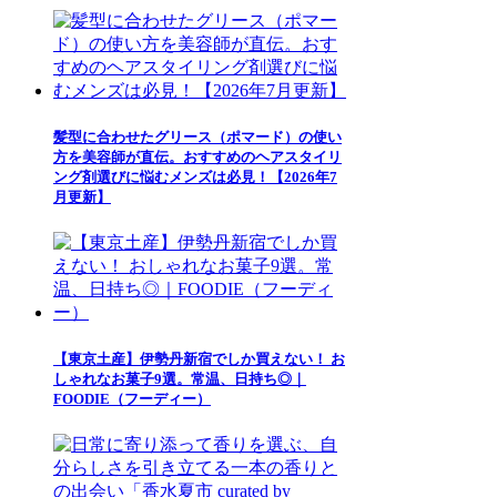
髪型に合わせたグリース（ポマード）の使い
方を美容師が直伝。おすすめのヘアスタイリ
ング剤選びに悩むメンズは必見！【2026年7
月更新】
【東京土産】伊勢丹新宿でしか買えない！ お
しゃれなお菓子9選。常温、日持ち◎｜
FOODIE（フーディー）