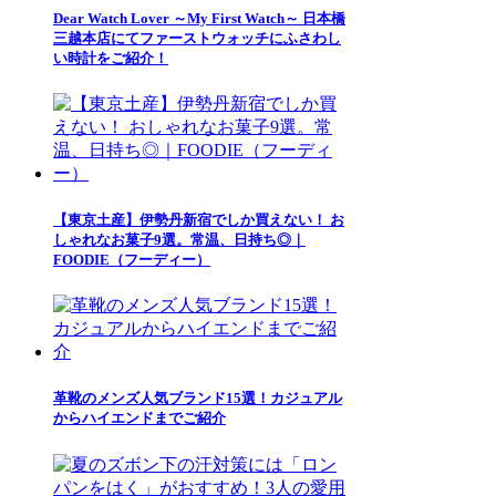
Dear Watch Lover ～My First Watch～ 日本橋
三越本店にてファーストウォッチにふさわし
い時計をご紹介！
【東京土産】伊勢丹新宿でしか買えない！ お
しゃれなお菓子9選。常温、日持ち◎｜
FOODIE（フーディー）
革靴のメンズ人気ブランド15選！カジュアル
からハイエンドまでご紹介