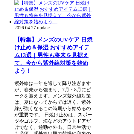
2026.04.27 update
【特集】メンズのUVケア 日焼
け止め＆保湿 おすすめアイテ
ム13選｜男性も将来を見据え
て、今から紫外線対策を始め
よう！
紫外線は一年を通して降り注ぎます
が、春先から強まり、7月・8月にピ
ークを迎えます。メンズ紫外線対策
は、夏になってからでは遅く、紫外
線が強くなるこの時期から始めるの
が重要です。 日焼け止めは、スポー
ツやゴルフ、海などのアウトドアだ
けでなく、通勤や外出、日常生活で
も必須。紫外線は肌の乾燥や印象の