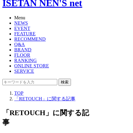
ISETAN NEN'S net
Menu
NEWS
EVENT
FEATURE
RECOMMEND
Q&A
BRAND
FLOOR
RANKING
ONLINE STORE
SERVICE
検索
TOP
「RETOUCH」に関する記事
「RETOUCH」に関する記
事