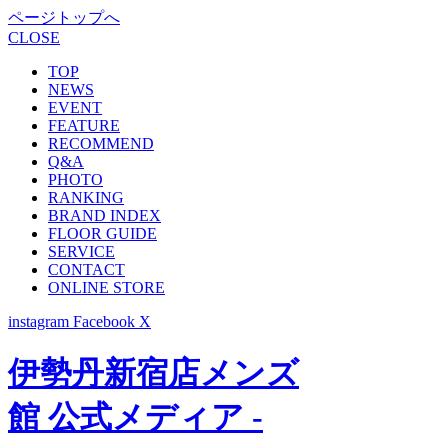
ページトップへ
CLOSE
TOP
NEWS
EVENT
FEATURE
RECOMMEND
Q&A
PHOTO
RANKING
BRAND INDEX
FLOOR GUIDE
SERVICE
CONTACT
ONLINE STORE
instagram
Facebook
X
伊勢丹新宿店メンズ
館 公式メディア -