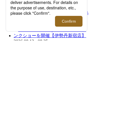
2026.08.12 - 08.18
＜バウルズ＞「PERFECT DAY」 2026年秋冬
コレクションローンチ！【伊勢丹新宿店】
2026.08.12 - 08.25
＜レッドマン＞｜スペシャルトランクショー
を開催【伊勢丹新宿店】
2026.08.12 - 09.01
＜Re made in tokyo japan＞｜1枚でサマにな
る、夏を品よく快適に過ごすTシャツやカッ
トソーをご紹介！【伊勢丹新宿店】