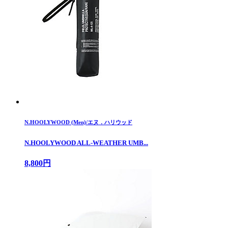
N.HOOLYWOOD (Men)/エヌ．ハリウッド
N.HOOLYWOOD ALL-WEATHER UMB...
8,800円