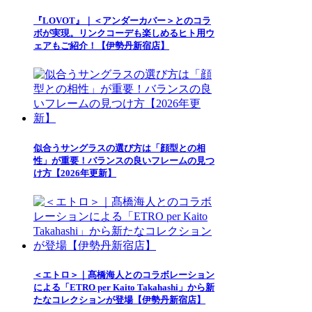
『LOVOT』｜＜アンダーカバー＞とのコラ
ボが実現。リンクコーデも楽しめるヒト用ウ
ェアもご紹介！【伊勢丹新宿店】
似合うサングラスの選び方は「顔型との相
性」が重要！バランスの良いフレームの見つ
け方【2026年更新】
＜エトロ＞｜髙橋海人とのコラボレーション
による「ETRO per Kaito Takahashi」から新
たなコレクションが登場【伊勢丹新宿店】