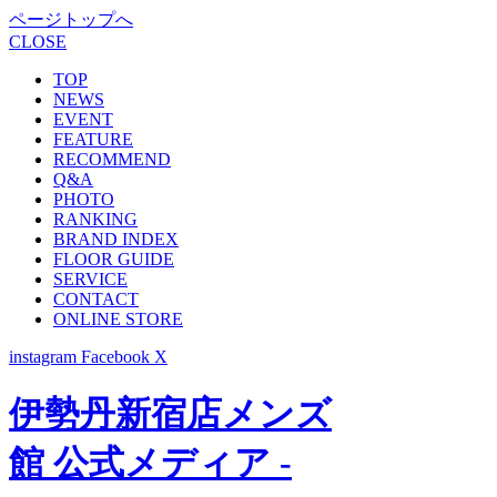
ページトップへ
CLOSE
TOP
NEWS
EVENT
FEATURE
RECOMMEND
Q&A
PHOTO
RANKING
BRAND INDEX
FLOOR GUIDE
SERVICE
CONTACT
ONLINE STORE
instagram
Facebook
X
伊勢丹新宿店メンズ
館 公式メディア -