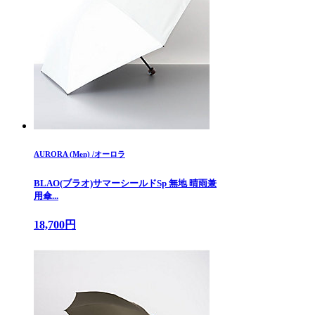
AURORA (Men) /オーロラ
BLAO(ブラオ)サマーシールドSp 無地 晴雨兼
用傘...
18,700円