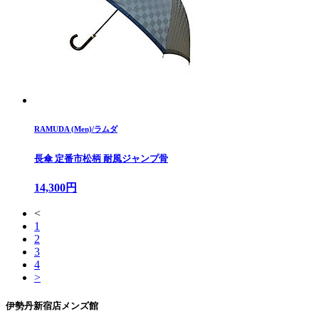
RAMUDA (Men)/ラムダ
長傘 定番市松柄 耐風ジャンプ骨
14,300円
<
1
2
3
4
>
伊勢丹新宿店メンズ館