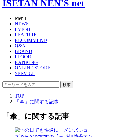
ISETAN NEN'S net
Menu
NEWS
EVENT
FEATURE
RECOMMEND
Q&A
BRAND
FLOOR
RANKING
ONLINE STORE
SERVICE
検索
TOP
「傘」に関する記事
「傘」に関する記事