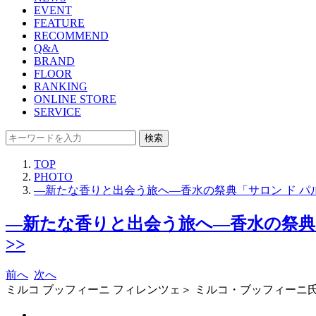
EVENT
FEATURE
RECOMMEND
Q&A
BRAND
FLOOR
RANKING
ONLINE STORE
SERVICE
検索
TOP
PHOTO
―新たな香りと出会う旅へ―香水の祭典「サロン ド パルファン
―新たな香りと出会う旅へ―香水の祭典「サロ
>>
前へ
次へ
ミルコ ブッフィーニ フィレンツェ＞ ミルコ・ブッフィーニ