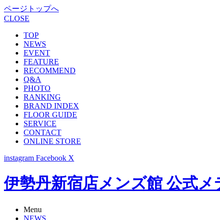
ページトップへ
CLOSE
TOP
NEWS
EVENT
FEATURE
RECOMMEND
Q&A
PHOTO
RANKING
BRAND INDEX
FLOOR GUIDE
SERVICE
CONTACT
ONLINE STORE
instagram
Facebook
X
伊勢丹新宿店メンズ館 公式メディア -
Menu
NEWS