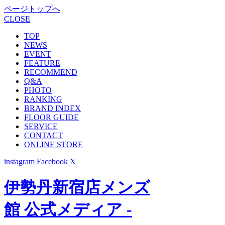
ページトップへ
CLOSE
TOP
NEWS
EVENT
FEATURE
RECOMMEND
Q&A
PHOTO
RANKING
BRAND INDEX
FLOOR GUIDE
SERVICE
CONTACT
ONLINE STORE
instagram
Facebook
X
伊勢丹新宿店メンズ
館 公式メディア -