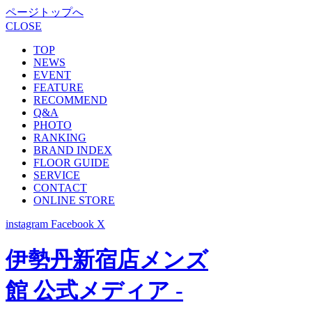
ページトップへ
CLOSE
TOP
NEWS
EVENT
FEATURE
RECOMMEND
Q&A
PHOTO
RANKING
BRAND INDEX
FLOOR GUIDE
SERVICE
CONTACT
ONLINE STORE
instagram
Facebook
X
伊勢丹新宿店メンズ
館 公式メディア -