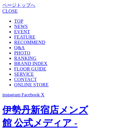
ページトップへ
CLOSE
TOP
NEWS
EVENT
FEATURE
RECOMMEND
Q&A
PHOTO
RANKING
BRAND INDEX
FLOOR GUIDE
SERVICE
CONTACT
ONLINE STORE
instagram
Facebook
X
伊勢丹新宿店メンズ
館 公式メディア -