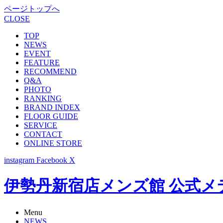
ページトップへ
CLOSE
TOP
NEWS
EVENT
FEATURE
RECOMMEND
Q&A
PHOTO
RANKING
BRAND INDEX
FLOOR GUIDE
SERVICE
CONTACT
ONLINE STORE
instagram
Facebook
X
伊勢丹新宿店メンズ館 公式メディア -
Menu
NEWS