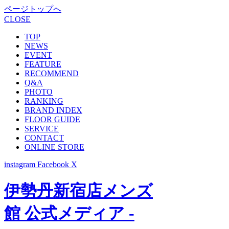
ページトップへ
CLOSE
TOP
NEWS
EVENT
FEATURE
RECOMMEND
Q&A
PHOTO
RANKING
BRAND INDEX
FLOOR GUIDE
SERVICE
CONTACT
ONLINE STORE
instagram
Facebook
X
伊勢丹新宿店メンズ
館 公式メディア -