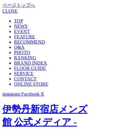
ページトップへ
CLOSE
TOP
NEWS
EVENT
FEATURE
RECOMMEND
Q&A
PHOTO
RANKING
BRAND INDEX
FLOOR GUIDE
SERVICE
CONTACT
ONLINE STORE
instagram
Facebook
X
伊勢丹新宿店メンズ
館 公式メディア -