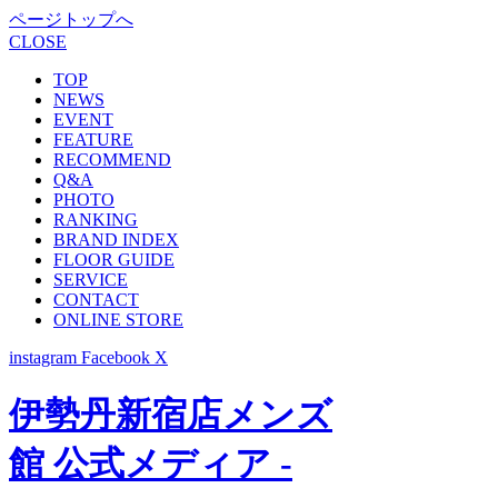
ページトップへ
CLOSE
TOP
NEWS
EVENT
FEATURE
RECOMMEND
Q&A
PHOTO
RANKING
BRAND INDEX
FLOOR GUIDE
SERVICE
CONTACT
ONLINE STORE
instagram
Facebook
X
伊勢丹新宿店メンズ
館 公式メディア -