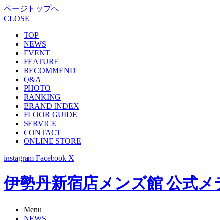
ページトップへ
CLOSE
TOP
NEWS
EVENT
FEATURE
RECOMMEND
Q&A
PHOTO
RANKING
BRAND INDEX
FLOOR GUIDE
SERVICE
CONTACT
ONLINE STORE
instagram
Facebook
X
伊勢丹新宿店メンズ館 公式メディア -
Menu
NEWS