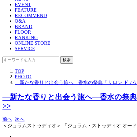
EVENT
FEATURE
RECOMMEND
Q&A
BRAND
FLOOR
RANKING
ONLINE STORE
SERVICE
検索
TOP
PHOTO
―新たな香りと出会う旅へ―香水の祭典「サロン ド パルファン
―新たな香りと出会う旅へ―香水の祭典「サロ
>>
前へ
次へ
＜ジョラムストゥディオ＞ 「ジョラム・ストゥディオ オード パルファ