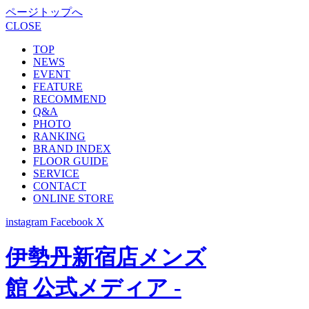
ページトップへ
CLOSE
TOP
NEWS
EVENT
FEATURE
RECOMMEND
Q&A
PHOTO
RANKING
BRAND INDEX
FLOOR GUIDE
SERVICE
CONTACT
ONLINE STORE
instagram
Facebook
X
伊勢丹新宿店メンズ
館 公式メディア -