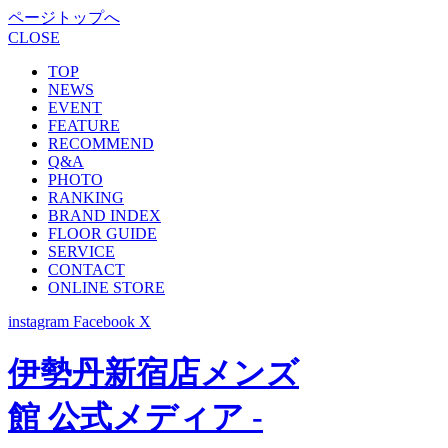
ページトップへ
CLOSE
TOP
NEWS
EVENT
FEATURE
RECOMMEND
Q&A
PHOTO
RANKING
BRAND INDEX
FLOOR GUIDE
SERVICE
CONTACT
ONLINE STORE
instagram
Facebook
X
伊勢丹新宿店メンズ
館 公式メディア -