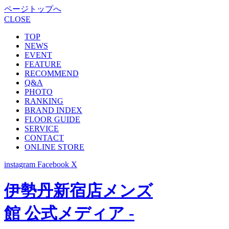
ページトップへ
CLOSE
TOP
NEWS
EVENT
FEATURE
RECOMMEND
Q&A
PHOTO
RANKING
BRAND INDEX
FLOOR GUIDE
SERVICE
CONTACT
ONLINE STORE
instagram
Facebook
X
伊勢丹新宿店メンズ
館 公式メディア -