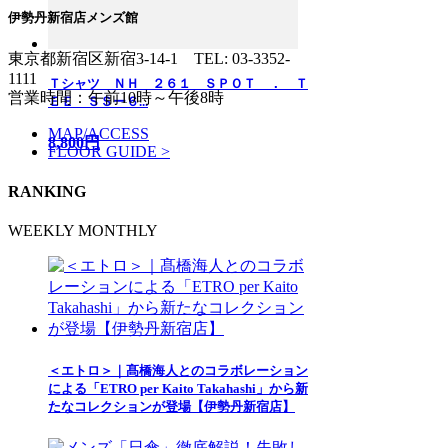
伊勢丹新宿店メンズ館
東京都新宿区新宿3-14-1
TEL: 03-3352-
1111
Ｔシャツ ＮＨ ２６１ ＳＰＯＴ ． Ｔ
営業時間：午前10時～午後8時
ＥＥ ＳＳー６...
MAP/ACCESS
8,800円
FLOOR GUIDE >
RANKING
WEEKLY
MONTHLY
＜エトロ＞｜髙橋海人とのコラボレーション
による「ETRO per Kaito Takahashi」から新
たなコレクションが登場【伊勢丹新宿店】