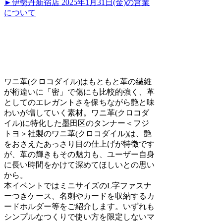
►伊勢丹新宿店 2025年1月31日(金)の営業
について
ワニ革(クロコダイル)はもともと革の繊維
が桁違いに「密」で傷にも比較的強く、革
としてのエレガントさを保ちながら艶と味
わいが増していく素材。ワニ革(クロコダ
イル)に特化した墨田区のタンナー＜フジ
トヨ＞社製のワニ革(クロコダイル)は、艶
をおさえたあっさり目の仕上げが特徴です
が、革の輝きもその魅力も、ユーザー自身
に長い時間をかけて深めてほしいとの思い
から。
本イベントではミニサイズのL字ファスナ
ーつきケース、名刺やカードを収納するカ
ードホルダー等をご紹介します。いずれも
シンプルなつくりで使い方を限定しないマ