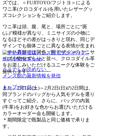
ズでは、＜FUJITOYO/フジトヨ＞による
ワニ革(クロコダイル)を用いたレザーグッ
ズコレクションをご紹介します。
ワニ革は頭、腹、尾と、場所ごとに“斑
(ふ)”模様が異なり、ミニサイズの小物に
なるほどその差がはっきりと現れ、同じデ
ザインでも個体ごとに異なる表情が生まれ
ます。店頭では同色、同デザインのミニサ
イズ小物をずらりと並べ、クロコダイル革
をお楽しみいただけるユニークな体験をご
ここでしか読めない、
提供します。
メンズ館の最新情報を発信
トップページへ
また、2月1日(土)～2月2日(日)の2日間は、
同ブランドのバッグから人気モデルを選り
すぐってご紹介。さらに、バッグの内装
(牛革)をお好きな色からお選びいただける
カラーオーダー会も開催します。
＊期間限定で既製品と同じ価格で承りま
す。