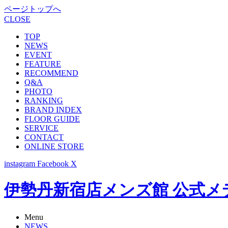
ページトップへ
CLOSE
TOP
NEWS
EVENT
FEATURE
RECOMMEND
Q&A
PHOTO
RANKING
BRAND INDEX
FLOOR GUIDE
SERVICE
CONTACT
ONLINE STORE
instagram
Facebook
X
伊勢丹新宿店メンズ館 公式メディア -
Menu
NEWS