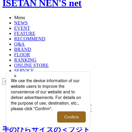
ISETAN NEN'S net
Menu
NEWS
EVENT
FEATURE
RECOMMEND
Q&A
BRAND
FLOOR
RANKING
ONLINE STORE
SERVICE
検索
TOP
PHOTO
手のひらサイズの＜フジトヨ＞“ワニ
革ミニグッズ”で、上質でユニークな
レザー体験を。【伊勢丹新宿店】
手のひらサイズの＜フジト