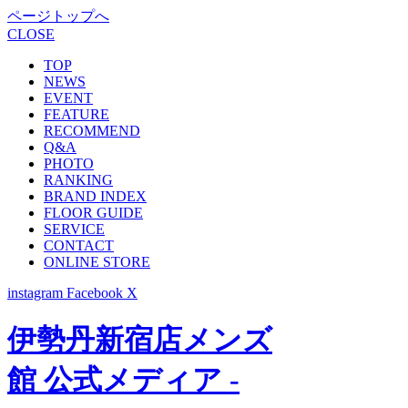
ページトップへ
CLOSE
TOP
NEWS
EVENT
FEATURE
RECOMMEND
Q&A
PHOTO
RANKING
BRAND INDEX
FLOOR GUIDE
SERVICE
CONTACT
ONLINE STORE
instagram
Facebook
X
伊勢丹新宿店メンズ
館 公式メディア -