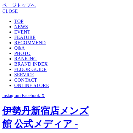
ページトップへ
CLOSE
TOP
NEWS
EVENT
FEATURE
RECOMMEND
Q&A
PHOTO
RANKING
BRAND INDEX
FLOOR GUIDE
SERVICE
CONTACT
ONLINE STORE
instagram
Facebook
X
伊勢丹新宿店メンズ
館 公式メディア -