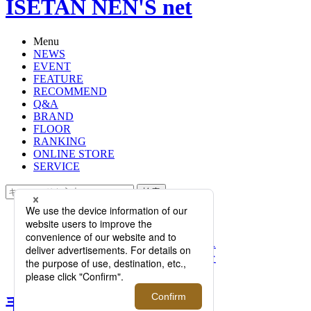
ISETAN NEN'S net
Menu
NEWS
EVENT
FEATURE
RECOMMEND
Q&A
BRAND
FLOOR
RANKING
ONLINE STORE
SERVICE
検索
TOP
PHOTO
手のひらサイズの＜フジトヨ＞“ワニ
革ミニグッズ”で、上質でユニークな
レザー体験を。【伊勢丹新宿店】
手のひらサイズの＜フジト