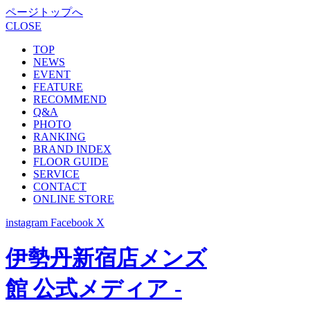
ページトップへ
CLOSE
TOP
NEWS
EVENT
FEATURE
RECOMMEND
Q&A
PHOTO
RANKING
BRAND INDEX
FLOOR GUIDE
SERVICE
CONTACT
ONLINE STORE
instagram
Facebook
X
伊勢丹新宿店メンズ
館 公式メディア -