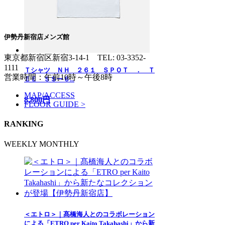
伊勢丹新宿店メンズ館
東京都新宿区新宿3-14-1
TEL: 03-3352-
1111
Ｔシャツ ＮＨ ２６１ ＳＰＯＴ ． Ｔ
営業時間：午前10時～午後8時
ＥＥ ＳＳー６...
MAP/ACCESS
8,800円
FLOOR GUIDE >
RANKING
WEEKLY
MONTHLY
＜エトロ＞｜髙橋海人とのコラボレーション
による「ETRO per Kaito Takahashi」から新