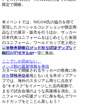
限定で開催。
本イベントでは、NIGO®氏の協力を得て
実現したスペシャルコレクションや限定商
品などの展示・販売を行うほか、サッカー
日本代表ユニフォームをはじめとした各国
のユニフォーム、ワールドカップ史上初と
なる秋冬開催にぴったりな応援グッズなど
幅広いアイテムが一堂に集結。
ここでしか読めない、
メンズ館の最新情報を発信
カタールで開催されるサッカーの祭典に向
けた情報発信基地ともいえる本ポップアッ
トップページへ
プでは、海外のスタジアム周りに点在す
る”キオスク”をイメージした店内装飾で、
まるで試合会場のような高揚感を演出。ユ
ニフォームや応援グッズに身を包んでワー
ルドカップをとことん楽しもう！