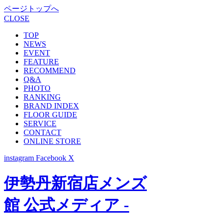
ページトップへ
CLOSE
TOP
NEWS
EVENT
FEATURE
RECOMMEND
Q&A
PHOTO
RANKING
BRAND INDEX
FLOOR GUIDE
SERVICE
CONTACT
ONLINE STORE
instagram
Facebook
X
伊勢丹新宿店メンズ
館 公式メディア -