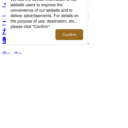
＜adidas/アディダス＞
「FIFAワールドカップカタ
ール2022」にフォーカスし
たポップアップストアが伊
勢丹新宿店にオープン！ >>
前へ
次へ
アディダス オリジナルスSUPERSTAR
GX9877 14,300円