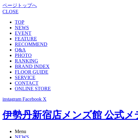
ページトップへ
CLOSE
TOP
NEWS
EVENT
FEATURE
RECOMMEND
Q&A
PHOTO
RANKING
BRAND INDEX
FLOOR GUIDE
SERVICE
CONTACT
ONLINE STORE
instagram
Facebook
X
伊勢丹新宿店メンズ館 公式メディア -
Menu
NEWS