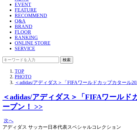
EVENT
FEATURE
RECOMMEND
Q&A
BRAND
FLOOR
RANKING
ONLINE STORE
SERVICE
検索
TOP
PHOTO
＜adidas/アディダス＞「FIFAワールドカップカタ
＜adidas/アディダス＞「FIFAワ
ープン！ >>
次へ
アディダス サッカー日本代表スペシャルコレクション