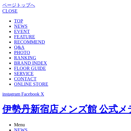
ページトップへ
CLOSE
TOP
NEWS
EVENT
FEATURE
RECOMMEND
Q&A
PHOTO
RANKING
BRAND INDEX
FLOOR GUIDE
SERVICE
CONTACT
ONLINE STORE
instagram
Facebook
X
伊勢丹新宿店メンズ館 公式メディア -
Menu
NEWS