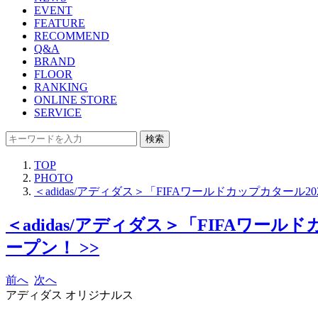
EVENT
FEATURE
RECOMMEND
Q&A
BRAND
FLOOR
RANKING
ONLINE STORE
SERVICE
検索
TOP
PHOTO
＜adidas/アディダス＞「FIFAワールドカップカタ
＜adidas/アディダス＞「FIFAワ
ープン！ >>
前へ
次へ
アディダス オリジナルス