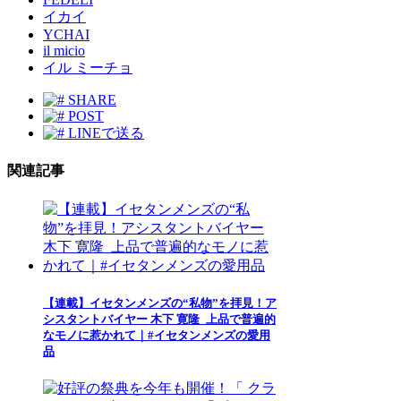
イカイ
YCHAI
il micio
イル ミーチョ
SHARE
POST
LINEで送る
関連記事
【連載】イセタンメンズの“私物”を拝見！ア
シスタントバイヤー 木下 寛隆_上品で普遍的
なモノに惹かれて｜#イセタンメンズの愛用
品