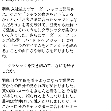
羽鳥
入社後まずオーダーシャツに配属さ
れ、そこで「シャツの良さをどう伝える
か」とか「お客さまに合ったシャツとはな
んだろう」を考え続けて、歴史から紐解い
て勉強していくうちにクラシックが染みつ
いてきました。さらにオーダースーツ（メ
ンズ館5階＝メイド トゥ メジャー）に移
り、「一つのアイテムをとことん突き詰め
る」ことの面白さや難しさを知りました
ね。
──クラシックを突き詰めて、なにを得ま
したか。
羽鳥
仕立て服を着るようになって業界の
方からの自分の見られ方が変わりました。
質の高いスーツをきちんと着ることで信頼
が得られて、頼られるようになりました。
最初は背伸びして誂えたりしましたが、そ
こから自分のキャラクターに合わせたオー