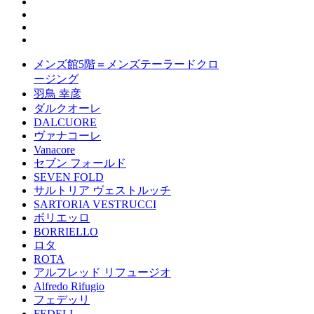
メンズ館5階＝メンズテーラードクロ
ージング
羽鳥 幸彦
ダルクオーレ
DALCUORE
ヴァナコーレ
Vanacore
セブン フォールド
SEVEN FOLD
サルトリア ヴェストルッチ
SARTORIA VESTRUCCI
ボリエッロ
BORRIELLO
ロタ
ROTA
アルフレッド リフュージオ
Alfredo Rifugio
フェデッリ
FEDELI