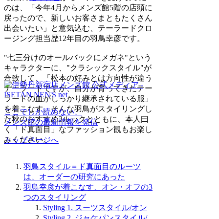
のは、「今年4月からメンズ館5階の店頭に
戻ったので、新しいお客さまともたくさん
出会いたい」と意気込む、テーラードクロ
ージング担当歴12年目の羽鳥幸彦です。
"七三分けのオールバックにメガネ"という
キャラクターに、"クラシックスタイル"が
合致して、「松本の好みとは方向性が違う
テーラードですが、自分が育ってきたテー
ラードの血がしっかり継承されている服」
を着こなす。そんな羽鳥がスタイリングし
ここでしか読めない、
た秋のおすすめ3ルックとともに、本人曰
メンズ館の最新情報を発信
く「ド真面目」なファッション観もお楽し
みください。
トップページへ
羽鳥スタイル＝ド真面目のルーツ
は、オーダーの研究にあった
羽鳥幸彦が着こなす、オン・オフの3
つのスタイリング
Styling 1. スーツスタイル/オン
Styling 2. ジャケパンスタイル/