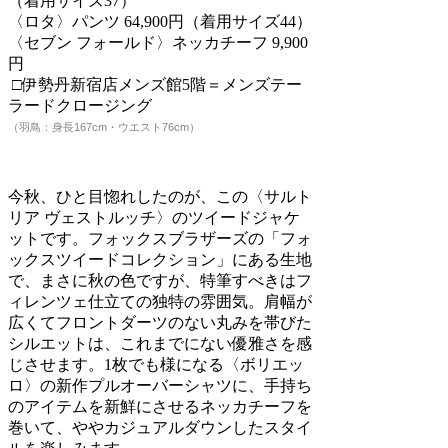
（着用サイズ37）
〈ロタ〉パンツ 64,900円（着用サイズ44）
〈セブン フォールド〉ネッカチーフ 9,900
円
□伊勢丹新宿店メンズ館5階＝メンズテー
ラードクロージング
（羽鳥：身長167cm・ウエスト76cm）
今秋、ひと目惚れしたのが、この〈サルト
リア ヴェストルッチ〉のツイードジャケ
ットです。フォックスブラザーズの「フォ
ックスツイードコレクション」にある生地
で、まさに秋の色ですが、特筆すべきはフ
ィレンツェ仕立ての独特の雰囲気。肩幅が
広くてフロントダーツのない丸みを帯びた
シルエットは、これまでにない優雅さを感
じさせます。1枚でも様になる〈ボリエッ
ロ〉の新作プルオーバーシャツに、手持ち
のアイテムを新鮮にさせるネッカチーフを
巻いて、ややカジュアルダウンしたスタイ