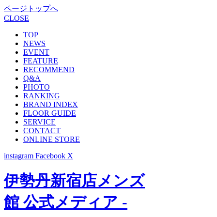
ページトップへ
CLOSE
TOP
NEWS
EVENT
FEATURE
RECOMMEND
Q&A
PHOTO
RANKING
BRAND INDEX
FLOOR GUIDE
SERVICE
CONTACT
ONLINE STORE
instagram
Facebook
X
伊勢丹新宿店メンズ
館 公式メディア -