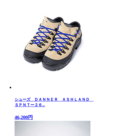
シューズ ＤＡＮＮＥＲ ＡＳＨＬＡＮＤ
ＳＰＮＴー２６...
46,200円