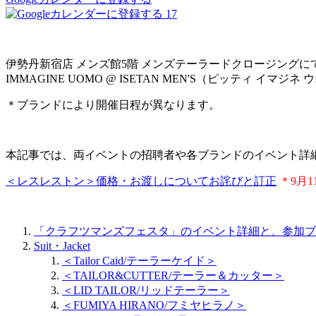
17
伊勢丹新宿店 メンズ館5階 メンズテーラードクロージングにて、9月1
IMMAGINE UOMO @ ISETAN MEN'S（ピッティ イ
＊ブランドにより開催日程が異なります。
本記事では、両イベントの招聘者や各ブランドのイベント詳
＜レスレストン＞価格・お渡しについてお詫びと訂正
＊9月1
「クラフツマンズフェスタ」のイベント詳細と、参加ブ
Suit・Jacket
＜Tailor Caid/テーラーケイド＞
＜TAILOR&CUTTER/テーラー＆カッター＞
＜LID TAILOR/リッドテーラー＞
＜FUMIYA HIRANO/フミヤヒラノ＞