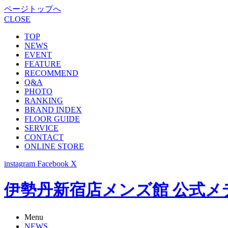
ページトップへ
CLOSE
TOP
NEWS
EVENT
FEATURE
RECOMMEND
Q&A
PHOTO
RANKING
BRAND INDEX
FLOOR GUIDE
SERVICE
CONTACT
ONLINE STORE
instagram
Facebook
X
伊勢丹新宿店メンズ館 公式メディア -
Menu
NEWS