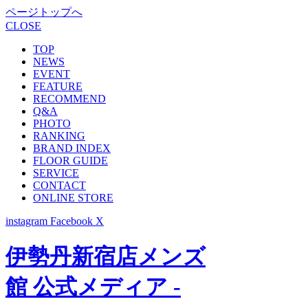
ページトップへ
CLOSE
TOP
NEWS
EVENT
FEATURE
RECOMMEND
Q&A
PHOTO
RANKING
BRAND INDEX
FLOOR GUIDE
SERVICE
CONTACT
ONLINE STORE
instagram
Facebook
X
伊勢丹新宿店メンズ
館 公式メディア -