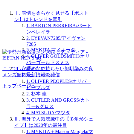
Ⅰ. 表情を柔らかく見せる【ボスト
ン】はトレンドを牽引
1. BARTON PERREIRA/バート
ンペレイラ
2. EYEVAN7285/アイヴァン
7285
3. MYKITA/マイキータ
4. OLIVER GOLDSMITH/オリ
バーゴールドスミス
ここでしか読めない、
Ⅱ. 定番として持ちたい顔馴染みの良
メンズ館の最新情報を発信
い【ウェリントン】
1. OLIVER PEOPLES/オリバー
トップページへ
ピープルズ
2. 杉本 圭
3. CUTLER AND GROSS/カト
ラー&グロス
4. MATSUDA/マツダ
Ⅲ. 海外で人気沸騰中の【多角形シェ
イプ】は2020年の最注目
1. MYKITA＋Maison Margiela/マ