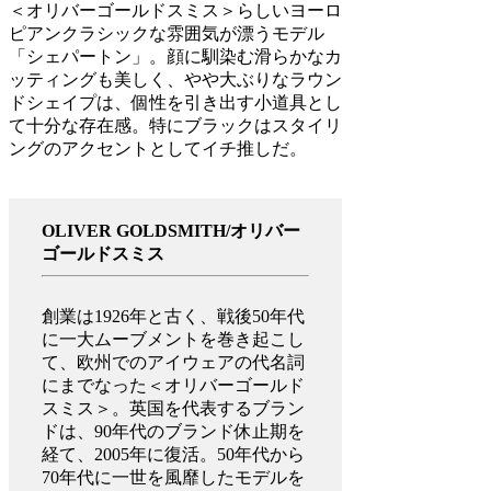
＜オリバーゴールドスミス＞らしいヨーロ
ピアンクラシックな雰囲気が漂うモデル
「シェパートン」。顔に馴染む滑らかなカ
ッティングも美しく、やや大ぶりなラウン
ドシェイプは、個性を引き出す小道具とし
て十分な存在感。特にブラックはスタイリ
ングのアクセントとしてイチ推しだ。
OLIVER GOLDSMITH/
オリバー
ゴールドスミス
創業は1926年と古く、戦後50年代
に一大ムーブメントを巻き起こし
て、欧州でのアイウェアの代名詞
にまでなった＜オリバーゴールド
スミス＞。英国を代表するブラン
ドは、90年代のブランド休止期を
経て、2005年に復活。50年代から
70年代に一世を風靡したモデルを