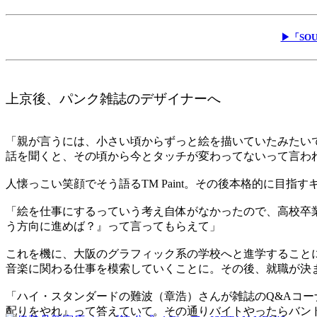
▶「SOU
上京後、パンク雑誌のデザイナーへ
「親が言うには、小さい頃からずっと絵を描いていたみたい
話を聞くと、その頃から今とタッチが変わってないって言わ
人懐っこい笑顔でそう語るTM Paint。その後本格的に目
「絵を仕事にするっていう考え自体がなかったので、高校卒
う方向に進めば？』って言ってもらえて」
これを機に、大阪のグラフィック系の学校へと進学すること
音楽に関わる仕事を模索していくことに。その後、就職が決
「ハイ・スタンダードの難波（章浩）さんが雑誌のQ&Aコ
配りをやれ』って答えていて。その通りバイトやったらバン