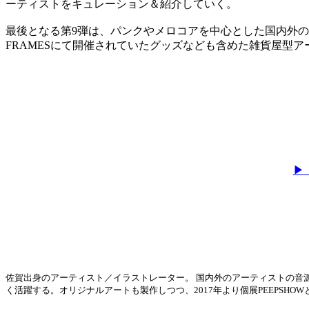
ーティストをキュレーション＆紹介していく。
最後となる第9弾は、パンクやメロコアを中心とした国内外のミ
FRAMESにて開催されていたグッズなども含めた雑貨屋型アー
▶「
佐賀出身のアーティスト／イラストレーター。 国内外のアーティストの音源
く活躍する。オリジナルアートも製作しつつ、2017年より個展PEEPSHOW