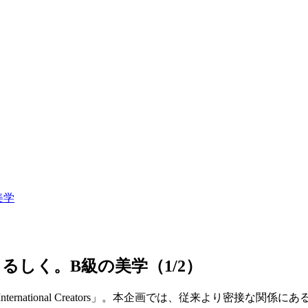
美学
も愛くるしく。B級の美学（1/2）
 by International Creators」。本企画では、従来よ