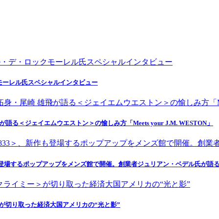
モーレル氏スペシャルインタビュー
＜ジェイエムウエストン＞の愉しみ方「Meets your J.M. WESTON」
作も登場するポップアップをメンズ館で開催。創業者ジュリアン・ベデル氏が語
クライミー＞が切り取った経済大国アメリカの“光と影”