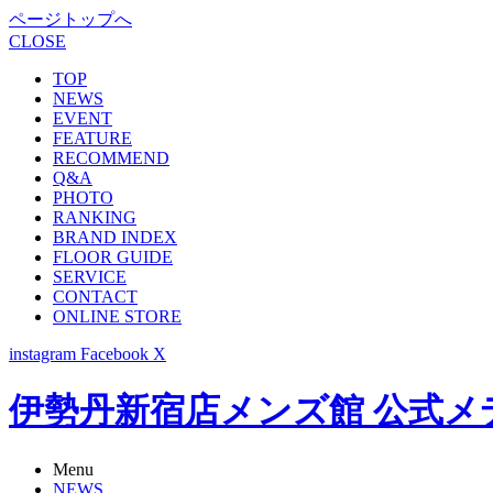
ページトップへ
CLOSE
TOP
NEWS
EVENT
FEATURE
RECOMMEND
Q&A
PHOTO
RANKING
BRAND INDEX
FLOOR GUIDE
SERVICE
CONTACT
ONLINE STORE
instagram
Facebook
X
伊勢丹新宿店メンズ館 公式メディア -
Menu
NEWS