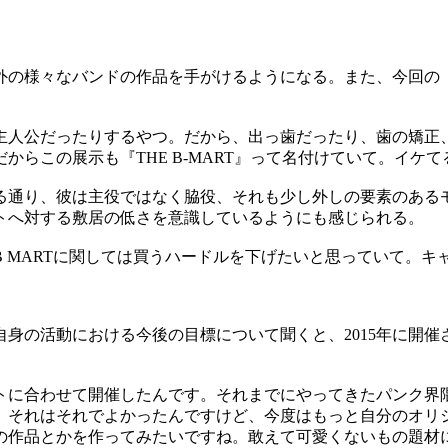
の様々なバンドの作品を手がけるようになる。また、今回の「TH
主人公だったりするやつ。だから、出っ歯だったり、歯の矯正
からこの展示も『THE B-MART』って名付けていて。イケ
通り、彼は主役ではなく脇役、それも少し外しの要素のあるモノに
トへ対する敷居の低さを意識しているようにも感じられる。
 MARTに関しては買うハードルを下げたいと思っていて。
の活動における今後の目標について聞くと、2015年に開催さ
ントに合わせて開催したんです。それまでにやってきたパンク界
。それはそれでよかったんですけど、今度はもっと自分のオリ
の作品とかを作ってみたいですね。敢えて可愛くないもの題材