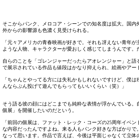
そこからパンク、メロコア・シーンでの知名度は拡大。国内外
外からの影響源も色濃く見受けられる。
「元々アメリカの青春映画が好きで。それも冴えない青年が
ような人物、キャラクターが愛おしく感じてしまうんです。だ
自らのことを「ゴレンジャーだったらアオレンジャー」と語る
で展示されている作品も値段はかなり抑えられ、絵画やアー
「ちゃんとやってる方には失礼かもしれないですけど、僕はB
んならぶん投げて遊んでもらってもいいくらい（笑）」
そう語る彼の顔にはどこまでも純粋な表情が浮かんでいる。自身
個展」を開催したいのだという。
「前回の個展は、ファット・レック・コーズの25周年イベ
な内容だったんですよね。来る人もパンク好きな方ばかりで
なって思います。作品で言えば、今後は平面じゃなくて立体