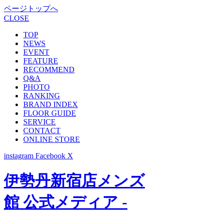
ページトップへ
CLOSE
TOP
NEWS
EVENT
FEATURE
RECOMMEND
Q&A
PHOTO
RANKING
BRAND INDEX
FLOOR GUIDE
SERVICE
CONTACT
ONLINE STORE
instagram
Facebook
X
伊勢丹新宿店メンズ
館 公式メディア -