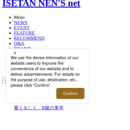
ISETAN NEN'S net
Menu
NEWS
EVENT
FEATURE
RECOMMEND
Q&A
BRAND
FLOOR
RANKING
ONLINE STORE
SERVICE
検索
TOP
PHOTO
Vol.09 TM Paint｜コンプレックスも
愛くるしく。B級の美学
Vol.09 TM Paint｜コンプレ