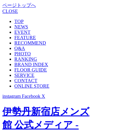
ページトップへ
CLOSE
TOP
NEWS
EVENT
FEATURE
RECOMMEND
Q&A
PHOTO
RANKING
BRAND INDEX
FLOOR GUIDE
SERVICE
CONTACT
ONLINE STORE
instagram
Facebook
X
伊勢丹新宿店メンズ
館 公式メディア -