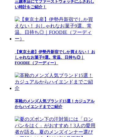
三越本店にてファーストウォッチにふさわし
い時計をご紹介！
【東京土産】伊勢丹新宿でしか買えない！ お
しゃれなお菓子9選。常温、日持ち◎｜
FOODIE（フーディー）
革靴のメンズ人気ブランド15選！カジュアル
からハイエンドまでご紹介