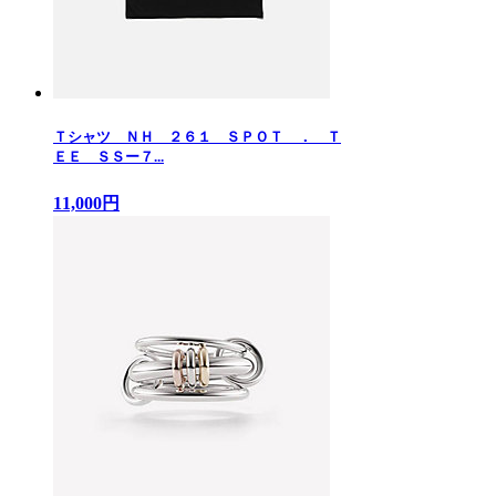
Ｔシャツ ＮＨ ２６１ ＳＰＯＴ ． Ｔ
ＥＥ ＳＳー７...
11,000円