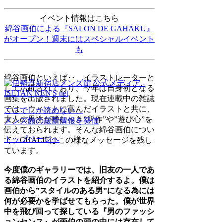
イベント情報はこちら
綿谷画伯による『SALON DE GAHAKU』
がオープン！週末にはスペシャルイベント
も
綿谷画伯といえば‥、イラストレーターと
して活躍されており、今年は自身初となる
画集を出版されました。現在連載中の雑誌
では、ウィットに富んだイラストと共に、
ここでしか読めない、
大人の男性が嗜むべき”所作”や”遊び心”を
メンズ館の最新情報を発信
伝えておられます。そんな綿谷画伯につい
トップページへ
て、CHALIEはこの様なメッセージを残し
ています。
今度僕のギャラリーでは、旧友の一人であ
る綿谷画伯のイラストを紹介するよ。僕は
画伯から”スタイルのある男”になる為には
何が必要かを学ばせてもらった。僕が世界
中を飛び回って探している『男のファッシ
ョンセンス』が画伯の頭の中には存在して