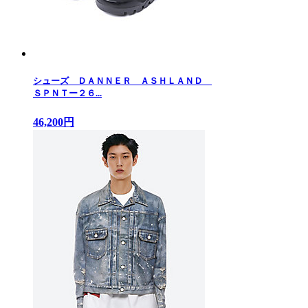
シューズ ＤＡＮＮＥＲ ＡＳＨＬＡＮＤ
ＳＰＮＴー２６...
46,200円