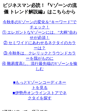
ビジネスマン
必読！『Vゾーンの流
儀 トレンド解説編』はこちらから
今秋冬のVゾーンの変化を“キーワード”で
チェック！
① エレガントなVゾーンには、“大柄”合わ
せが必須！
② セミワイドにあわせるネクタイのカラ
ーは？
③ 今秋冬は、クレリックとラウンドカラ
ーを我がものに
④ 難易度高し、流行最先端のVゾーンを愉
しむ
■もっとVゾーンコーディネー
トを見る
■伊勢丹オンラインストアでネ
クタイを探す