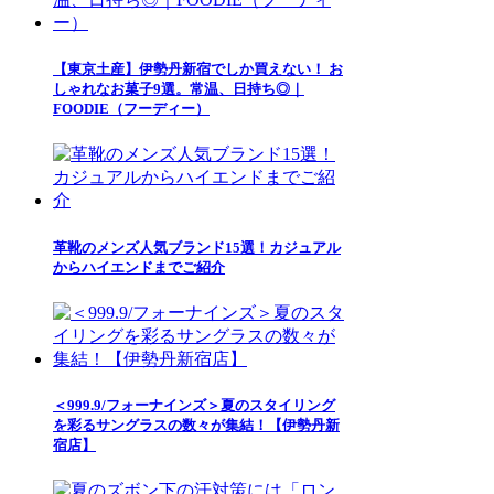
【東京土産】伊勢丹新宿でしか買えない！ お
しゃれなお菓子9選。常温、日持ち◎｜
FOODIE（フーディー）
革靴のメンズ人気ブランド15選！カジュアル
からハイエンドまでご紹介
＜999.9/フォーナインズ＞夏のスタイリング
を彩るサングラスの数々が集結！【伊勢丹新
宿店】