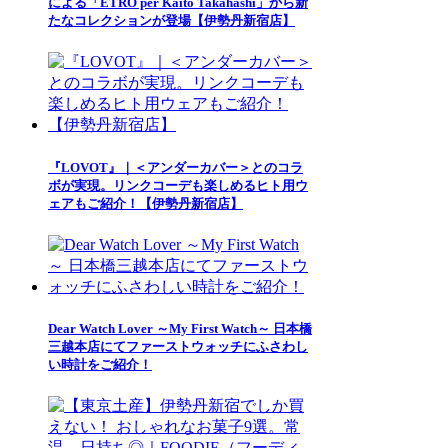
による「ETRO per Kaito Takahashi」から新
たなコレクションが登場【伊勢丹新宿店】
『LOVOT』｜＜アンダーカバー＞とのコラ
ボが実現。リンクコーデも楽しめるヒト用ウ
ェアもご紹介！【伊勢丹新宿店】
Dear Watch Lover ～My First Watch～ 日本橋
三越本店にてファーストウォッチにふさわし
い時計をご紹介！