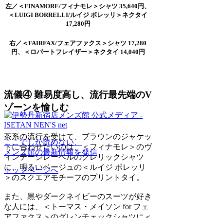
左／＜FINAMORE/フィナモレ＞シャツ 35,640円、
＜LUIGI BORRELLI/ルイジ ボレッリ＞ネクタイ
17,280円
右／＜FAIRFAX/フェアファクス＞シャツ 17,280
円、＜ロバートフレイザー＞ネクタイ 14,040円
流儀④ 難易度高し、流行最先端のV
ゾーンを愉しむ
茶系の流行を受けて、ブラウンのジャケッ
ここでしか読めない、
トに合わせたいのは、＜フィナモレ＞のヴ
メンズ館の最新情報を発信
ィンテージレーベルのクレリックシャツ
に、明るいベージュの＜ルイジ ボレッリ
トップページへ
＞のスクエアモチーフのプリントタイ。
また、黒やダークネイビーのスーツが好き
な人には、＜トーマス・メイソン for フェ
アファクス＞のグレンチェックシャツに＜