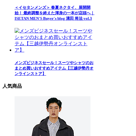
＜イセタンメンズ＞ 春夏ネクタイ、展開開
始！ 最終調整を終えた渾身の一本が店頭へ｜
ISETAN MEN'S Buyer's blog 溝田 将法 vol.3
メンズビジネスセール！スーツやシャツのお
まとめ買いおすすめアイテム【三越伊勢丹オ
ンラインストア】
人気商品