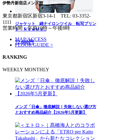
伊勢丹新宿店メンズ館
東京都新宿区新宿3-14-1
TEL: 03-3352-
1111
ジャケット 綿ナイロンツイル 転写プリン
営業時間：午前10時～午後8時
ト ＮｅｗＭａ...
MAP/ACCESS
72,600円
FLOOR GUIDE >
RANKING
WEEKLY
MONTHLY
メンズ「日傘」徹底解説！失敗しない選び方
とおすすめ商品紹介【2026年5月更新】