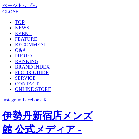
ページトップへ
CLOSE
TOP
NEWS
EVENT
FEATURE
RECOMMEND
Q&A
PHOTO
RANKING
BRAND INDEX
FLOOR GUIDE
SERVICE
CONTACT
ONLINE STORE
instagram
Facebook
X
伊勢丹新宿店メンズ
館 公式メディア -